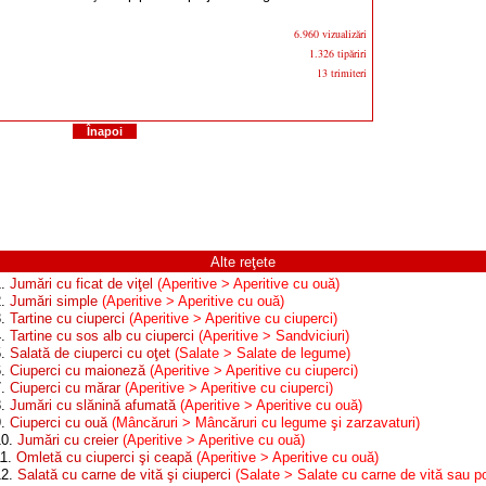
6.960 vizualizări
1.326 tipăriri
13 trimiteri
Înapoi
Alte reţete
1.
Jumări cu ficat de viţel
(Aperitive > Aperitive cu ouă)
2.
Jumări simple
(Aperitive > Aperitive cu ouă)
3.
Tartine cu ciuperci
(Aperitive > Aperitive cu ciuperci)
4.
Tartine cu sos alb cu ciuperci
(Aperitive > Sandviciuri)
5.
Salată de ciuperci cu oţet
(Salate > Salate de legume)
6.
Ciuperci cu maioneză
(Aperitive > Aperitive cu ciuperci)
7.
Ciuperci cu mărar
(Aperitive > Aperitive cu ciuperci)
8.
Jumări cu slănină afumată
(Aperitive > Aperitive cu ouă)
9.
Ciuperci cu ouă
(Mâncăruri > Mâncăruri cu legume şi zarzavaturi)
10.
Jumări cu creier
(Aperitive > Aperitive cu ouă)
11.
Omletă cu ciuperci şi ceapă
(Aperitive > Aperitive cu ouă)
12.
Salată cu carne de vită şi ciuperci
(Salate > Salate cu carne de vită sau p