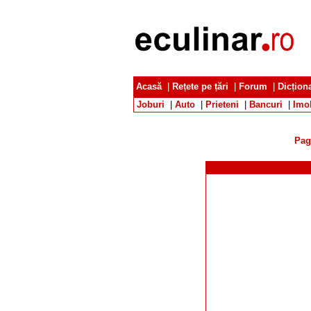
Acasă
|
Rețete pe țări
|
Forum
|
Dicțion
Joburi
|
Auto
|
Prieteni
|
Bancuri
|
Imob
Pag