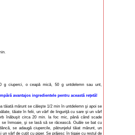
min.
0 g ciuperci, o ceapă mică, 50 g untdelemn sau unt,
mpără avantajos ingredientele pentru această reţetă!
a tăiată mărunt se căleşte 1/2 min în untdelemn şi apoi se
late, tăiate în felii, un vârf de linguriţă cu sare şi un vârf
ierb înăbuşit circa 20 min. la foc mic, până când scade
i se înmoaie, şi se lasă să se răcească. Ouăle se bat cu
 adâncă, se adaugă ciupercile, pătrunjelul tăiat mărunt, un
şi un vârf de cuţit cu piper. Se prăjesc în tigaie cu restul de