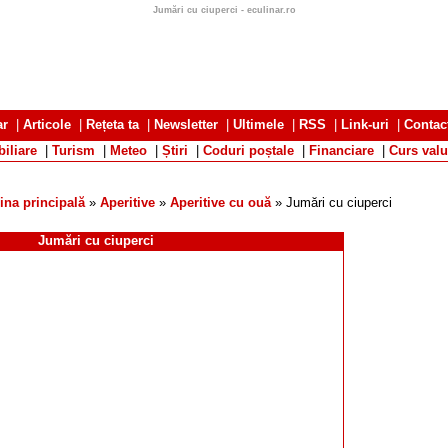
Jumări cu ciuperci - eculinar.ro
ar
|
Articole
|
Rețeta ta
|
Newsletter
|
Ultimele
|
RSS
|
Link-uri
|
Contac
iliare
|
Turism
|
Meteo
|
Știri
|
Coduri poștale
|
Financiare
|
Curs valu
ina principală
»
Aperitive
»
Aperitive cu ouă
» Jumări cu ciuperci
Jumări cu ciuperci