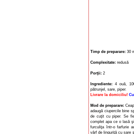
Timp de preparare:
30 
Complexitate:
redusă
Porţii:
2
Ingrediente:
4 ouă, 10
pătrunjel, sare, piper.
Livrare la domiciliu!
Cu
Mod de preparare:
Ceap
adaugă ciupercile bine spă
de cuţit cu piper. Se f
complet apa ce o lasă ş
furculiţa într-o farfurie
vârf de linguriţă cu sare 