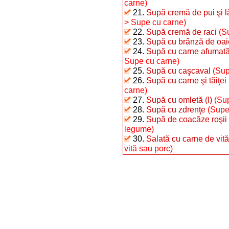
carne)
21.
Supă cremă de pui şi 
> Supe cu carne)
22.
Supă cremă de raci
(S
23.
Supă cu brânză de oai
24.
Supă cu carne afumată 
Supe cu carne)
25.
Supă cu caşcaval
(Sup
26.
Supă cu carne şi tăiţei 
carne)
27.
Supă cu omletă (I)
(Sup
28.
Supă cu zdrenţe
(Supe
29.
Supă de coacăze roşii
legume)
30.
Salată cu carne de vită
vită sau porc)