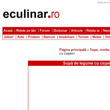
Supă de le
Acasă
|
Rețete pe țări
|
Forum
|
Dicționar
|
Articole
|
Rețeta ta
|
News
Joburi
|
Auto
|
Prieteni
|
Bancuri
|
Imobiliare
|
Turism
|
Meteo
|
Ști
Pagina principală
»
Supe, ciorbe,
cu ciuperci
Supă de legume cu ciupe