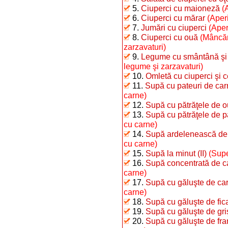
5.
Ciuperci cu maioneză
(
6.
Ciuperci cu mărar
(Aperi
7.
Jumări cu ciuperci
(Aper
8.
Ciuperci cu ouă
(Mâncăr
zarzavaturi)
9.
Legume cu smântână şi o
legume şi zarzavaturi)
10.
Omletă cu ciuperci şi 
11.
Supă cu pateuri de ca
carne)
12.
Supă cu pătrăţele de o
13.
Supă cu pătrăţele de 
cu carne)
14.
Supă ardelenească de 
cu carne)
15.
Supă la minut (II)
(Supe
16.
Supă concentrată de c
carne)
17.
Supă cu găluşte de car
carne)
18.
Supă cu găluşte de fic
19.
Supă cu găluşte de gri
20.
Supă cu găluşte de fra