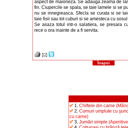
aspect de maioneza. Se adauga zeama de lami
fin. Ciupercile se spala, se taie lamele si se p
nu se innegreasca. Sfecla se curata si se ta
taie fisii sau tot cuburi si se amesteca cu sosul 
Se asaza totul intr-o salatiera, se presara c
rece o ora inainte de a fi servita.
Înapoi
1.
Chiftele din carne
(Mânc
2.
Cornuri umplute cu şunc
cu carne)
3.
Jumări simple
(Aperitive
4.
Colţunaşi cu brânză te