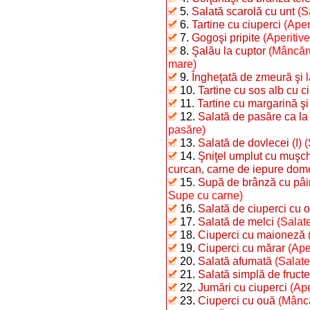
5.
Salată scarolă cu unt
(S
6.
Tartine cu ciuperci
(Aper
7.
Gogoşi pripite
(Aperitiv
8.
Şalău la cuptor
(Mâncăru
mare)
9.
Îngheţată de zmeură şi 
10.
Tartine cu sos alb cu c
11.
Tartine cu margarină şi
12.
Salată de pasăre ca la
pasăre)
13.
Salată de dovlecei (I)
(
14.
Şniţel umplut cu muşchi
curcan, carne de iepure dome
15.
Supă de brânză cu pâi
Supe cu carne)
16.
Salată de ciuperci cu o
17.
Salată de melci
(Salate
18.
Ciuperci cu maioneză
19.
Ciuperci cu mărar
(Ape
20.
Salată afumată
(Salate
21.
Salată simplă de fructe
22.
Jumări cu ciuperci
(Ape
23.
Ciuperci cu ouă
(Mâncă