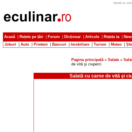
Salată cu carn
Acasă
|
Rețete pe țări
|
Forum
|
Dicționar
|
Articole
|
Rețeta ta
|
News
Joburi
|
Auto
|
Prieteni
|
Bancuri
|
Imobiliare
|
Turism
|
Meteo
|
Ști
Pagina principală
»
Salate
»
Sala
de vită şi ciuperci
Salată cu carne de vită şi ci