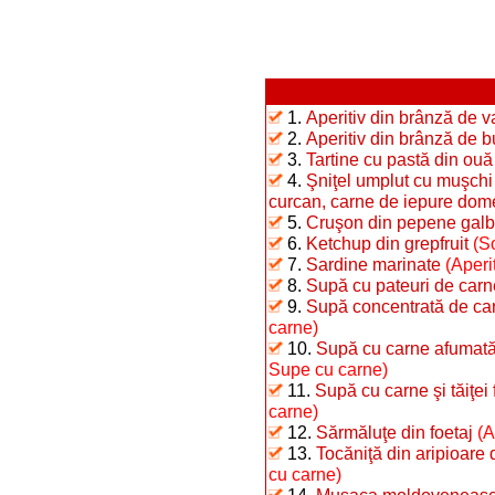
1.
Aperitiv din brânză de 
2.
Aperitiv din brânză de b
3.
Tartine cu pastă din ouă f
4.
Şniţel umplut cu muşchi 
curcan, carne de iepure dome
5.
Cruşon din pepene gal
6.
Ketchup din grepfruit
(So
7.
Sardine marinate
(Aperi
8.
Supă cu pateuri de carn
9.
Supă concentrată de ca
carne)
10.
Supă cu carne afumată 
Supe cu carne)
11.
Supă cu carne şi tăiţei 
carne)
12.
Sărmăluţe din foetaj
(A
13.
Tocăniţă din aripioare
cu carne)