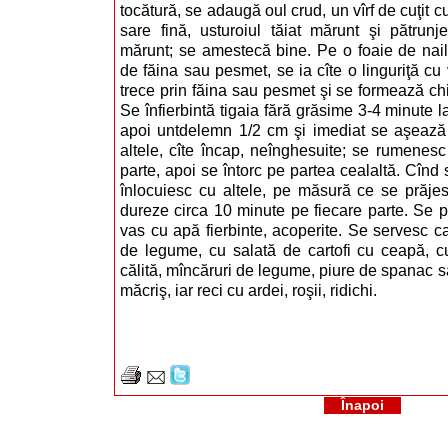
tocătură, se adaugă oul crud, un vîrf de cuţit cu
sare fină, usturoiul tăiat mărunt şi pătrunj
mărunt; se amestecă bine. Pe o foaie de nail
de făina sau pesmet, se ia cîte o linguriţă cu 
trece prin făina sau pesmet şi se formează chift
Se înfierbintă tigaia fără grăsime 3-4 minute l
apoi untdelemn 1/2 cm şi imediat se aşează c
altele, cîte încap, neînghesuite; se rumenes
parte, apoi se întorc pe partea cealaltă. Cînd s
înlocuiesc cu altele, pe măsură ce se prăjes
dureze circa 10 minute pe fiecare parte. Se 
vas cu apă fierbinte, acoperite. Se servesc ca
de legume, cu salată de cartofi cu ceapă, cu
călită, mîncăruri de legume, piure de spanac s
măcriş, iar reci cu ardei, roşii, ridichi.
Înapoi