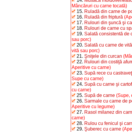
14.
Musaca moldovenească 
Mâncăruri cu carne tocată)
15.
Ruladă din carne de p
16.
Ruladă din friptură
(Ap
17.
Rulouri din şuncă şi car
18.
Rulouri de carne cu s
19.
Salată consistentă de 
sau porc)
20.
Salată cu carne de vită
vită sau porc)
21.
Şniţele din curcan
(Mân
22.
Rulouri din costiţă afu
Aperitive cu carne)
23.
Supă rece cu castraveţi
Supe cu carne)
24.
Supă cu carne şi cartofi
cu carne)
25.
Supă de carne
(Supe, 
26.
Sarmale cu carne de po
Aperitive cu legume)
27.
Rasol milanez din carn
carne)
28.
Rulou cu fenicul şi car
29.
Şuberec cu carne
(Ape