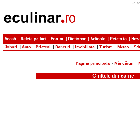
Chifte
Acasă
|
Rețete pe țări
|
Forum
|
Dicționar
|
Articole
|
Rețeta ta
|
News
Joburi
|
Auto
|
Prieteni
|
Bancuri
|
Imobiliare
|
Turism
|
Meteo
|
Ști
Pagina principală
»
Mâncăruri
»
Chiftele din carne