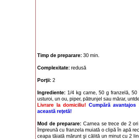
Timp de preparare:
30 min.
Complexitate:
redusă
Porţii:
2
Ingrediente:
1/4 kg carne, 50 g franzelă, 50
usturoi, un ou, piper, pătrunjel sau mărar, untd
Livrare la domiciliu!
Cumpără avantajos i
această reţetă!
Mod de preparare:
Carnea se trece de 2 ori
împreună cu franzela muiată o clipă în apă rec
ceapa tăiată mărunt şi călită un minut cu 2 li