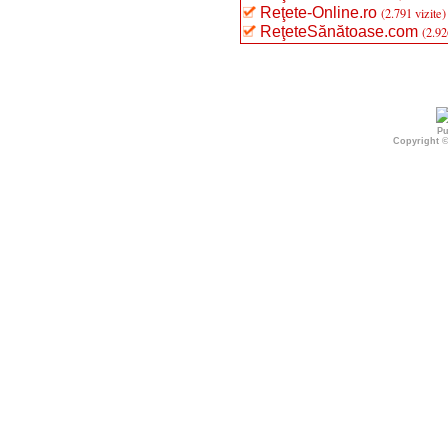
Reţete-Online.ro
(2.791 vizite)
ReţeteSănătoase.com
(2.92
Pu
Copyright 