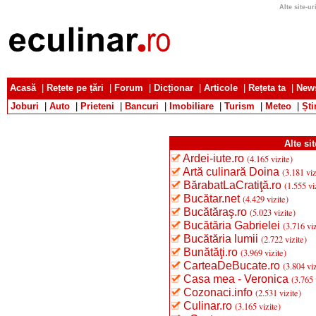
Alte site-ur
Acasă
|
Rețete pe țări
|
Forum
|
Dicționar
|
Articole
|
Rețeta ta
|
News
Joburi
|
Auto
|
Prieteni
|
Bancuri
|
Imobiliare
|
Turism
|
Meteo
|
Ști
Alte sit
Ardei-iute.ro
(4.165 vizite)
Artă culinară Doina
(3.181 viz
BărabatLaCratiţă.ro
(1.555 vi
Bucătar.net
(4.429 vizite)
Bucătăraş.ro
(5.023 vizite)
Bucătăria Gabrielei
(3.716 viz
Bucătăria lumii
(2.722 vizite)
Bunătăţi.ro
(3.969 vizite)
CarteaDeBucate.ro
(3.804 viz
Casa mea - Veronica
(3.765 
Cozonaci.info
(2.531 vizite)
Culinar.ro
(3.165 vizite)