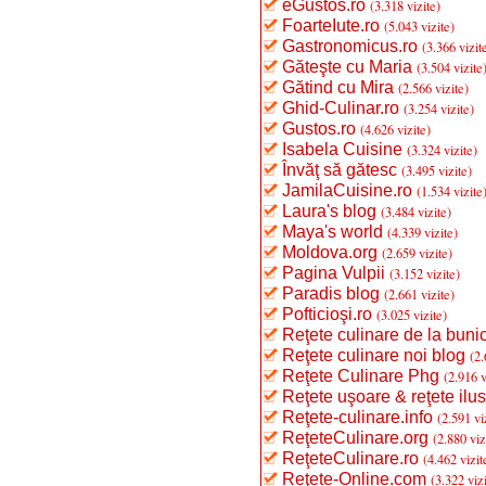
eGustos.ro
(3.318 vizite)
FoarteIute.ro
(5.043 vizite)
Gastronomicus.ro
(3.366 vizit
Găteşte cu Maria
(3.504 vizite
Gătind cu Mira
(2.566 vizite)
Ghid-Culinar.ro
(3.254 vizite)
Gustos.ro
(4.626 vizite)
Isabela Cuisine
(3.324 vizite)
Învăţ să gătesc
(3.495 vizite)
JamilaCuisine.ro
(1.534 vizite
Laura's blog
(3.484 vizite)
Maya's world
(4.339 vizite)
Moldova.org
(2.659 vizite)
Pagina Vulpii
(3.152 vizite)
Paradis blog
(2.661 vizite)
Pofticioşi.ro
(3.025 vizite)
Reţete culinare de la buni
Reţete culinare noi blog
(2.
Reţete Culinare Phg
(2.916 v
Reţete uşoare & reţete ilus
Reţete-culinare.info
(2.591 vi
ReţeteCulinare.org
(2.880 viz
ReţeteCulinare.ro
(4.462 vizit
Reţete-Online.com
(3.322 viz