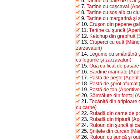
6.
Tartine cu pate de ficat
(
7.
Tartine cu caşcaval
(Ape
8.
Tartine cu sos alb cu ciu
9.
Tartine cu margarină şi 
10.
Cruşon din pepene ga
11.
Tartine cu şuncă
(Aperi
12.
Ketchup din grepfruit
(
13.
Ciuperci cu ouă
(Mâncă
zarzavaturi)
14.
Legume cu smântână şi 
cu legume şi zarzavaturi)
15.
Ouă cu ficat de pasăre
16.
Sardine marinate
(Aper
17.
Pastă de peşte
(Aperit
18.
Pastă de şprot afumat
19.
Pastă de ton
(Aperitive
20.
Sărmăluţe din foetaj
(A
21.
Tocăniţă din aripioare
cu carne)
22.
Ruladă din carne de p
23.
Ruladă din friptură
(Ap
24.
Rulouri din şuncă şi car
25.
Şniţele din curcan
(Mân
26.
Rulouri cu şuncă şi ou