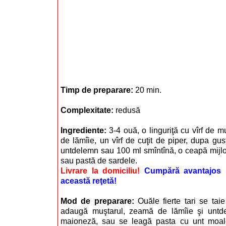
Timp de preparare:
20 min.
Complexitate:
redusă
Ingrediente:
3-4 ouă, o linguriţă cu vîrf de 
de lămîie, un vîrf de cuţit de piper, dupa gus
untdelemn sau 100 ml smîntînă, o ceapă mijloci
sau pastă de sardele.
Livrare la domiciliu!
Cumpără avantajos i
această reţetă!
Mod de preparare:
Ouăle fierte tari se tai
adaugă muştarul, zeamă de lămîie şi untdel
maioneză, sau se leagă pasta cu unt moal