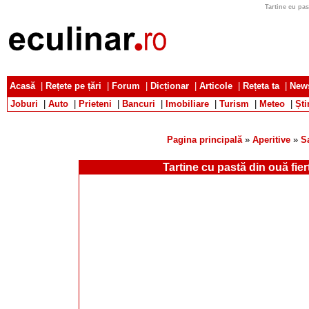
Tartine cu past
Acasă
|
Rețete pe țări
|
Forum
|
Dicționar
|
Articole
|
Rețeta ta
|
News
Joburi
|
Auto
|
Prieteni
|
Bancuri
|
Imobiliare
|
Turism
|
Meteo
|
Ști
Pagina principală
»
Aperitive
»
S
Tartine cu pastă din ouă fiert