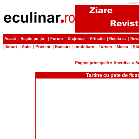
Tartine c
Acasă
|
Rețete pe țări
|
Forum
|
Dicționar
|
Articole
|
Rețeta ta
|
News
Joburi
|
Auto
|
Prieteni
|
Bancuri
|
Imobiliare
|
Turism
|
Meteo
|
Ști
Pagina principală
»
Aperitive
»
S
Tartine cu pate de ficat