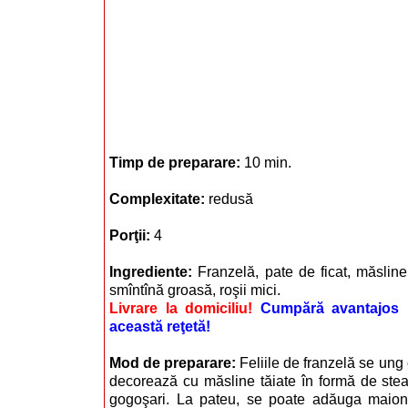
Timp de preparare:
10 min.
Complexitate:
redusă
Porţii:
4
Ingrediente:
Franzelă, pate de ficat, măslin
smîntînă groasă, roşii mici.
Livrare la domiciliu!
Cumpără avantajos i
această reţetă!
Mod de preparare:
Feliile de franzelă se ung 
decorează cu măsline tăiate în formă de stea 
gogoşari. La pateu, se poate adăuga maione