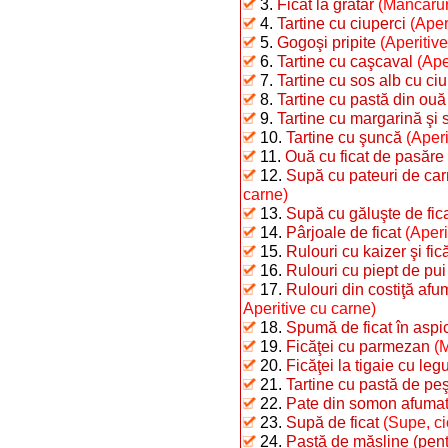
3.
Ficat la grătar
(Mâncăruri
4.
Tartine cu ciuperci
(Aper
5.
Gogoşi pripite
(Aperitiv
6.
Tartine cu caşcaval
(Ape
7.
Tartine cu sos alb cu ciu
8.
Tartine cu pastă din ouă f
9.
Tartine cu margarină şi 
10.
Tartine cu şuncă
(Aperi
11.
Ouă cu ficat de pasăre
12.
Supă cu pateuri de ca
carne)
13.
Supă cu găluşte de fic
14.
Pârjoale de ficat
(Aperi
15.
Rulouri cu kaizer şi fic
16.
Rulouri cu piept de pui 
17.
Rulouri din costiţă afu
Aperitive cu carne)
18.
Spumă de ficat în aspi
19.
Ficăţei cu parmezan
(
20.
Ficăţei la tigaie cu le
21.
Tartine cu pastă de pe
22.
Pate din somon afuma
23.
Supă de ficat
(Supe, ci
24.
Pastă de măsline (pentr