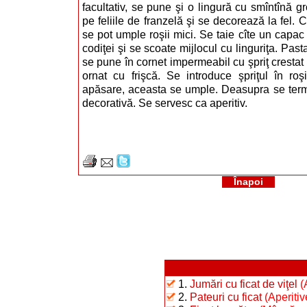
facultativ, se pune şi o lingură cu smîntînă g
pe feliile de franzelă şi se decorează la fel.
se pot umple roşii mici. Se taie cîte un capac f
codiţei şi se scoate mijlocul cu linguriţa. Pas
se pune în cornet impermeabil cu şpriţ crestat 
ornat cu frişcă. Se introduce şpriţul în roşi
apăsare, aceasta se umple. Deasupra se termi
decorativă. Se servesc ca aperitiv.
Înapoi
1.
Jumări cu ficat de viţel
(
2.
Pateuri cu ficat
(Aperitiv