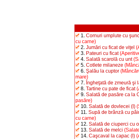
1.
Cornuri umplute cu şunc
cu carne)
2.
Jumări cu ficat de viţel
(
3.
Pateuri cu ficat
(Aperitiv
4.
Salată scarolă cu unt
(S
5.
Cotlete milaneze
(Mâncă
6.
Şalău la cuptor
(Mâncăru
mare)
7.
Îngheţată de zmeură şi 
8.
Tartine cu pate de ficat
(
9.
Salată de pasăre ca la 
pasăre)
10.
Salată de dovlecei (I)
(
11.
Supă de brânză cu pâi
cu carne)
12.
Salată de ciuperci cu o
13.
Salată de melci
(Salate
14.
Caşcaval la capac (I)
(