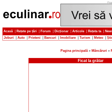
Fica
Acasă
|
Rețete pe țări
|
Forum
|
Dicționar
|
Articole
|
Rețeta ta
|
News
Joburi
|
Auto
|
Prieteni
|
Bancuri
|
Imobiliare
|
Turism
|
Meteo
|
Ști
Pagina principală
»
Mâncăruri
»
Ficat la grătar