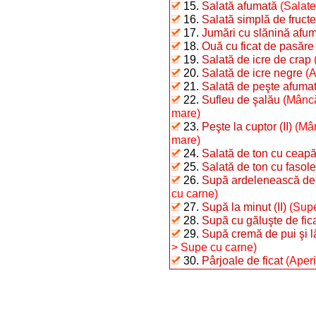
15.
Salată afumată
(Salate
16.
Salată simplă de fructe
17.
Jumări cu slănină afu
18.
Ouă cu ficat de pasăre
19.
Salată de icre de crap
20.
Salată de icre negre
(A
21.
Salată de peşte afumat 
22.
Sufleu de şalău
(Mâncă
mare)
23.
Peşte la cuptor (II)
(Mân
mare)
24.
Salată de ton cu ceap
25.
Salată de ton cu fasole 
26.
Supă ardelenească de 
cu carne)
27.
Supă la minut (II)
(Supe
28.
Supă cu găluşte de fic
29.
Supă cremă de pui şi 
> Supe cu carne)
30.
Pârjoale de ficat
(Aperi