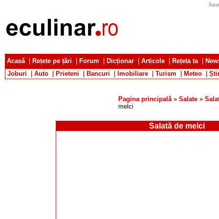
Sala
Acasă
|
Rețete pe țări
|
Forum
|
Dicționar
|
Articole
|
Rețeta ta
|
News
Joburi
|
Auto
|
Prieteni
|
Bancuri
|
Imobiliare
|
Turism
|
Meteo
|
Ști
Pagina principală
»
Salate
»
Sala
melci
Salată de melci