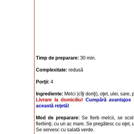
Timp de preparare:
30 min.
Complexitate:
redusă
Porţii:
4
Ingrediente:
Melci (cîţi doriţi), oţet, ulei, sare, 
Livrare la domiciliu!
Cumpără avantajos i
această reţetă!
Mod de preparare:
Se fierb melcii, se scot
fierbinţi, cu un ac mare. Se pregătesc cu oţet, ul
Se servesc cu salată verde.