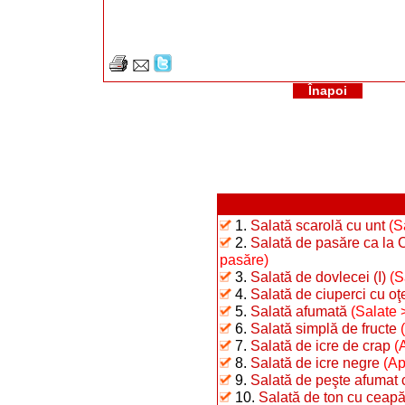
Înapoi
1.
Salată scarolă cu unt
(S
2.
Salată de pasăre ca la 
pasăre)
3.
Salată de dovlecei (I)
(S
4.
Salată de ciuperci cu oţ
5.
Salată afumată
(Salate 
6.
Salată simplă de fructe
7.
Salată de icre de crap
(
8.
Salată de icre negre
(Ap
9.
Salată de peşte afumat c
10.
Salată de ton cu ceap