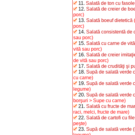
11.
Salată de ton cu fasole 
12.
Salată de creier de bo
porc)
13.
Salată boeuf dietetică
porc)
14.
Salată consistentă de 
sau porc)
15.
Salată cu carne de vită
vită sau porc)
16.
Salată de creier imitaţ
de vită sau porc)
17.
Salată de crudităţi şi p
18.
Supă de salată verde c
cu carne)
19.
Supă de salată verde 
legume)
20.
Supă de salată verde cu
borşuri > Supe cu carne)
21.
Salată cu fructe de ma
raci, melci, fructe de mare)
22.
Salată de cartofi cu fil
peşte)
23.
Supă de salată verde (I
legume)