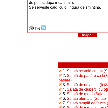
de pe foc dupa inca 3 min.
Se serveste cald, cu o lingura de smintina.
Înapoi
1.
Salată scarolă cu unt
(S
2.
Salată de pasăre ca la 
pasăre)
3.
Salată de dovlecei (I)
(S
4.
Salată de ciuperci cu oţ
5.
Salată de melci
(Salate 
6.
Salată afumată
(Salate 
7.
Salată simplă de fructe
8.
Salată de icre de crap
(