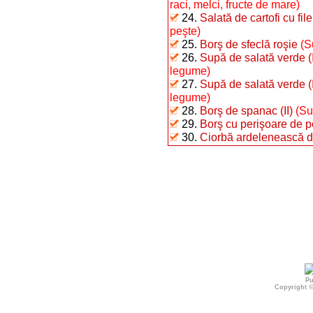
raci, melci, fructe de mare)
24.
Salată de cartofi cu fil
peşte)
25.
Borş de sfeclă roşie
(S
26.
Supă de salată verde (I
legume)
27.
Supă de salată verde (I
legume)
28.
Borş de spanac (II)
(Su
29.
Borş cu perişoare de pe
30.
Ciorbă ardelenească d
Pu
Copyright 