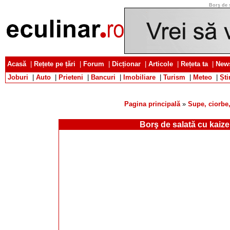
Borş de s
Acasă
|
Rețete pe țări
|
Forum
|
Dicționar
|
Articole
|
Rețeta ta
|
News
Joburi
|
Auto
|
Prieteni
|
Bancuri
|
Imobiliare
|
Turism
|
Meteo
|
Ști
Pagina principală
»
Supe, ciorbe,
Borş de salată cu kaize