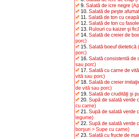
9.
Salată de icre negre
(Ap
10.
Salată de peşte afumat 
11.
Salată de ton cu ceapă
12.
Salată de ton cu fasole 
13.
Rulouri cu kaizer şi fic
14.
Salată de creier de bo
porc)
15.
Salată boeuf dietetică
porc)
16.
Salată consistentă de 
sau porc)
17.
Salată cu carne de vită
vită sau porc)
18.
Salată de creier imitaţ
de vită sau porc)
19.
Salată de crudităţi şi p
20.
Supă de salată verde c
cu carne)
21.
Supă de salată verde 
legume)
22.
Supă de salată verde cu
borşuri > Supe cu carne)
23.
Salată cu fructe de ma