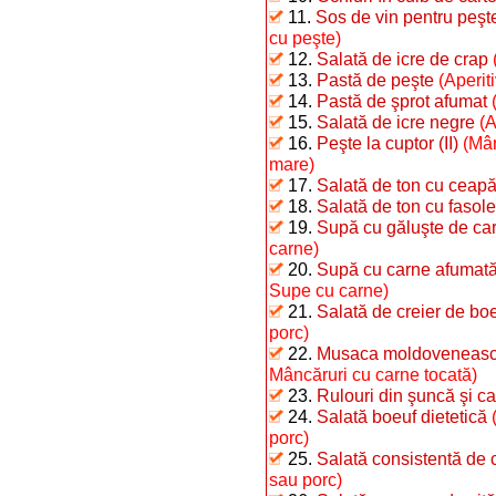
11.
Sos de vin pentru peşt
cu peşte)
12.
Salată de icre de crap
13.
Pastă de peşte
(Aperit
14.
Pastă de şprot afumat
15.
Salată de icre negre
(A
16.
Peşte la cuptor (II)
(Mân
mare)
17.
Salată de ton cu ceap
18.
Salată de ton cu fasole 
19.
Supă cu găluşte de car
carne)
20.
Supă cu carne afumată 
Supe cu carne)
21.
Salată de creier de bo
porc)
22.
Musaca moldovenească 
Mâncăruri cu carne tocată)
23.
Rulouri din şuncă şi car
24.
Salată boeuf dietetică
porc)
25.
Salată consistentă de 
sau porc)