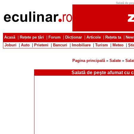
Salată de peş
Acasă
|
Rețete pe țări
|
Forum
|
Dicționar
|
Articole
|
Rețeta ta
|
News
Joburi
|
Auto
|
Prieteni
|
Bancuri
|
Imobiliare
|
Turism
|
Meteo
|
Ști
Pagina principală
»
Salate
»
Sala
Salată de peşte afumat cu c