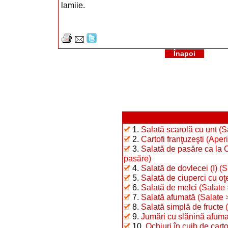
lamiie.
Înapoi
1.
Salată scarolă cu unt
(S
2.
Cartofi franţuzeşti
(Aperi
3.
Salată de pasăre ca la 
pasăre)
4.
Salată de dovlecei (I)
(S
5.
Salată de ciuperci cu oţ
6.
Salată de melci
(Salate 
7.
Salată afumată
(Salate 
8.
Salată simplă de fructe
9.
Jumări cu slănină afum
10.
Ochiuri în cuib de carto