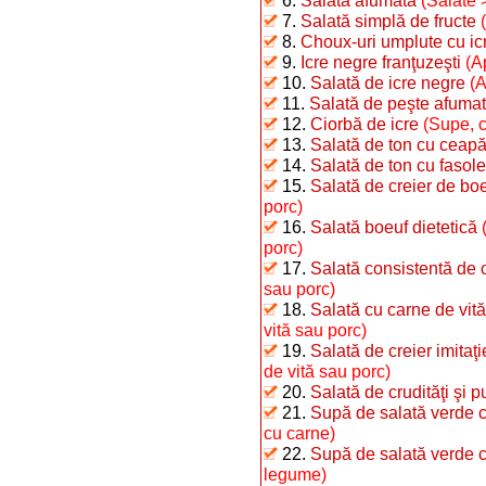
6.
Salată afumată
(Salate 
7.
Salată simplă de fructe
8.
Choux-uri umplute cu ic
9.
Icre negre franţuzeşti
(A
10.
Salată de icre negre
(A
11.
Salată de peşte afumat 
12.
Ciorbă de icre
(Supe, c
13.
Salată de ton cu ceap
14.
Salată de ton cu fasole 
15.
Salată de creier de bo
porc)
16.
Salată boeuf dietetică
porc)
17.
Salată consistentă de 
sau porc)
18.
Salată cu carne de vită
vită sau porc)
19.
Salată de creier imitaţ
de vită sau porc)
20.
Salată de crudităţi şi p
21.
Supă de salată verde c
cu carne)
22.
Supă de salată verde 
legume)