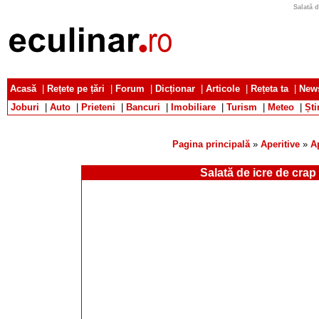
Salată d
Acasă
|
Rețete pe țări
|
Forum
|
Dicționar
|
Articole
|
Rețeta ta
|
News
Joburi
|
Auto
|
Prieteni
|
Bancuri
|
Imobiliare
|
Turism
|
Meteo
|
Ști
Pagina principală
»
Aperitive
»
A
Salată de icre de crap