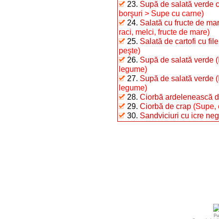
23.
Supă de salată verde cu
borşuri > Supe cu carne)
24.
Salată cu fructe de ma
raci, melci, fructe de mare)
25.
Salată de cartofi cu fil
peşte)
26.
Supă de salată verde (I
legume)
27.
Supă de salată verde (I
legume)
28.
Ciorbă ardelenească d
29.
Ciorbă de crap
(Supe, 
30.
Sandviciuri cu icre neg
Pu