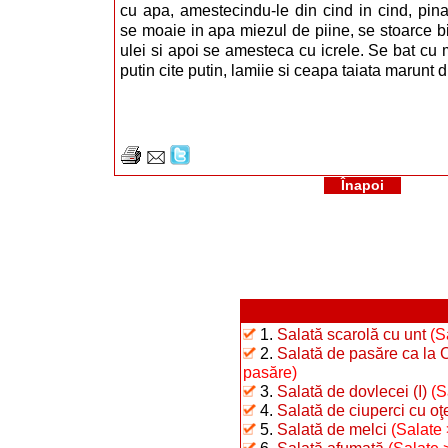
cu apa, amestecindu-le din cind in cind, pin
se moaie in apa miezul de piine, se stoarce bi
ulei si apoi se amesteca cu icrele. Se bat cu 
putin cite putin, lamiie si ceapa taiata marunt 
Înapoi
1.
Salată scarolă cu unt
(S
2.
Salată de pasăre ca la 
pasăre)
3.
Salată de dovlecei (I)
(S
4.
Salată de ciuperci cu oţ
5.
Salată de melci
(Salate 