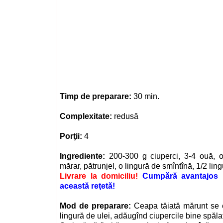
Timp de preparare:
30 min.
Complexitate:
redusă
Porţii:
4
Ingrediente:
200-300 g ciuperci, 3-4 ouă, 
mărar, pătrunjel, o lingură de smîntînă, 1/2 lingu
Livrare la domiciliu!
Cumpără avantajos i
această reţetă!
Mod de preparare:
Ceapa tăiată mărunt se 
lingură de ulei, adăugînd ciupercile bine spălate 