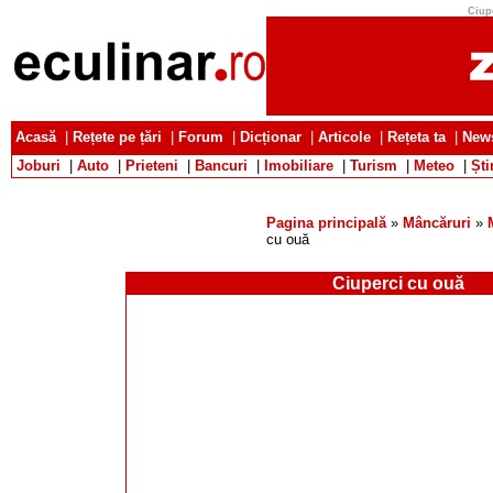
Ciupe
Acasă
|
Rețete pe țări
|
Forum
|
Dicționar
|
Articole
|
Rețeta ta
|
News
Joburi
|
Auto
|
Prieteni
|
Bancuri
|
Imobiliare
|
Turism
|
Meteo
|
Ști
Pagina principală
»
Mâncăruri
»
cu ouă
Ciuperci cu ouă