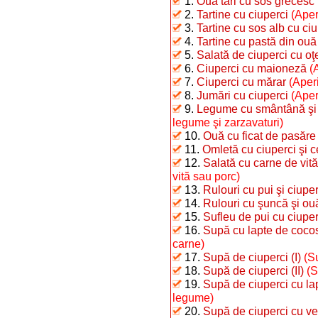
1.
Ouă tari cu sos grecesc
2.
Tartine cu ciuperci
(Aper
3.
Tartine cu sos alb cu ciu
4.
Tartine cu pastă din ouă f
5.
Salată de ciuperci cu oţ
6.
Ciuperci cu maioneză
(
7.
Ciuperci cu mărar
(Aperi
8.
Jumări cu ciuperci
(Aper
9.
Legume cu smântână şi o
legume şi zarzavaturi)
10.
Ouă cu ficat de pasăre
11.
Omletă cu ciuperci şi 
12.
Salată cu carne de vită
vită sau porc)
13.
Rulouri cu pui şi ciuper
14.
Rulouri cu şuncă şi ou
15.
Sufleu de pui cu ciuper
16.
Supă cu lapte de cocos
carne)
17.
Supă de ciuperci (I)
(S
18.
Supă de ciuperci (II)
(S
19.
Supă de ciuperci cu la
legume)
20.
Supă de ciuperci cu v