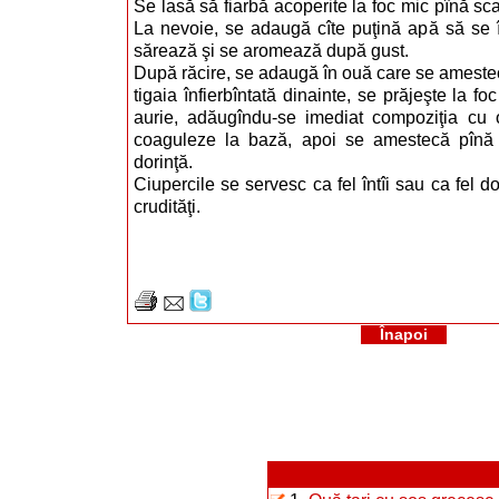
Se lasă să fiarbă acoperite la foc mic pînă sc
La nevoie, se adaugă cîte puţină apă să se 
sărează şi se aromează după gust.
După răcire, se adaugă în ouă care se amestec
tigaia înfierbîntată dinainte, se prăjeşte la f
aurie, adăugîndu-se imediat compoziţia cu 
coaguleze la bază, apoi se amestecă pîn
dorinţă.
Ciupercile se servesc ca fel întîi sau ca fel do
crudităţi.
Înapoi