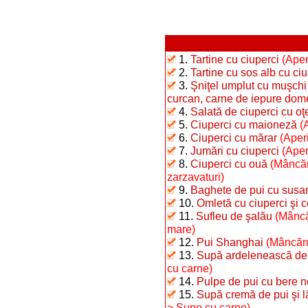
1.
Tartine cu ciuperci
(Aper
2.
Tartine cu sos alb cu ciu
3.
Şniţel umplut cu muşchi 
curcan, carne de iepure dome
4.
Salată de ciuperci cu oţ
5.
Ciuperci cu maioneză
(
6.
Ciuperci cu mărar
(Aperi
7.
Jumări cu ciuperci
(Aper
8.
Ciuperci cu ouă
(Mâncăr
zarzavaturi)
9.
Baghete de pui cu susa
10.
Omletă cu ciuperci şi 
11.
Sufleu de şalău
(Mâncă
mare)
12.
Pui Shanghai
(Mâncărur
13.
Supă ardelenească de 
cu carne)
14.
Pulpe de pui cu bere n
15.
Supă cremă de pui şi 
> Supe cu carne)