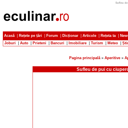
Sufleu de 
Acasă
|
Rețete pe țări
|
Forum
|
Dicționar
|
Articole
|
Rețeta ta
|
News
Joburi
|
Auto
|
Prieteni
|
Bancuri
|
Imobiliare
|
Turism
|
Meteo
|
Ști
Pagina principală
»
Aperitive
»
A
Sufleu de pui cu ciuper