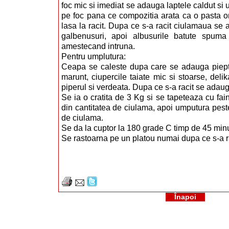
foc mic si imediat se adauga laptele caldut si 
pe foc pana ce compozitia arata ca o pasta
lasa la racit. Dupa ce s-a racit ciulamaua se
galbenusuri, apoi albusurile batute spum
amestecand intruna.
Pentru umplutura:
Ceapa se caleste dupa care se adauga pieptul
marunt, ciupercile taiate mic si stoarse, deli
piperul si verdeata. Dupa ce s-a racit se adau
Se ia o cratita de 3 Kg si se tapeteaza cu fai
din cantitatea de ciulama, apoi umputura peste
de ciulama.
Se da la cuptor la 180 grade C timp de 45 min
Se rastoarna pe un platou numai dupa ce s-a ra
Înapoi