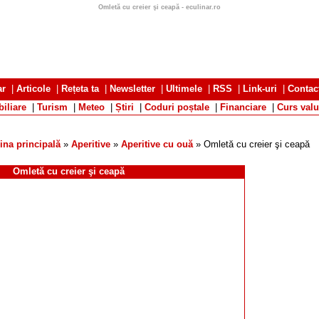
Omletă cu creier şi ceapă - eculinar.ro
ar
|
Articole
|
Rețeta ta
|
Newsletter
|
Ultimele
|
RSS
|
Link-uri
|
Contac
iliare
|
Turism
|
Meteo
|
Știri
|
Coduri poștale
|
Financiare
|
Curs valu
ina principală
»
Aperitive
»
Aperitive cu ouă
» Omletă cu creier şi ceapă
Omletă cu creier şi ceapă