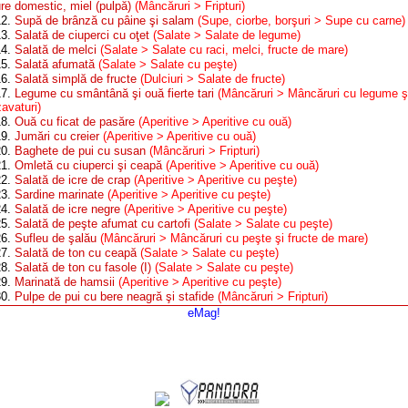
ure domestic, miel (pulpă)
(Mâncăruri > Fripturi)
12.
Supă de brânză cu pâine şi salam
(Supe, ciorbe, borşuri > Supe cu carne)
13.
Salată de ciuperci cu oţet
(Salate > Salate de legume)
14.
Salată de melci
(Salate > Salate cu raci, melci, fructe de mare)
15.
Salată afumată
(Salate > Salate cu peşte)
16.
Salată simplă de fructe
(Dulciuri > Salate de fructe)
17.
Legume cu smântână şi ouă fierte tari
(Mâncăruri > Mâncăruri cu legume ş
avaturi)
18.
Ouă cu ficat de pasăre
(Aperitive > Aperitive cu ouă)
19.
Jumări cu creier
(Aperitive > Aperitive cu ouă)
20.
Baghete de pui cu susan
(Mâncăruri > Fripturi)
21.
Omletă cu ciuperci şi ceapă
(Aperitive > Aperitive cu ouă)
22.
Salată de icre de crap
(Aperitive > Aperitive cu peşte)
23.
Sardine marinate
(Aperitive > Aperitive cu peşte)
24.
Salată de icre negre
(Aperitive > Aperitive cu peşte)
25.
Salată de peşte afumat cu cartofi
(Salate > Salate cu peşte)
26.
Sufleu de şalău
(Mâncăruri > Mâncăruri cu peşte şi fructe de mare)
27.
Salată de ton cu ceapă
(Salate > Salate cu peşte)
28.
Salată de ton cu fasole (I)
(Salate > Salate cu peşte)
29.
Marinată de hamsii
(Aperitive > Aperitive cu peşte)
30.
Pulpe de pui cu bere neagră şi stafide
(Mâncăruri > Fripturi)
eMag!