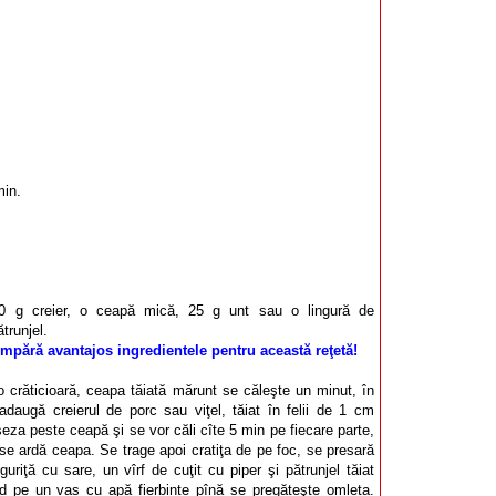
min.
0 g creier, o ceapă mică, 25 g unt sau o lingură de
trunjel.
mpără avantajos ingredientele pentru această reţetă!
-o crăticioară, ceapa tăiată mărunt se căleşte un minut, în
daugă creierul de porc sau viţel, tăiat în felii de 1 cm
eza peste ceapă şi se vor căli cîte 5 min pe fiecare parte,
 se ardă ceapa. Se trage apoi cratiţa de pe foc, se presară
nguriţă cu sare, un vîrf de cuţit cu piper şi pătrunjel tăiat
ld pe un vas cu apă fierbinte pînă se pregăteşte omleta.