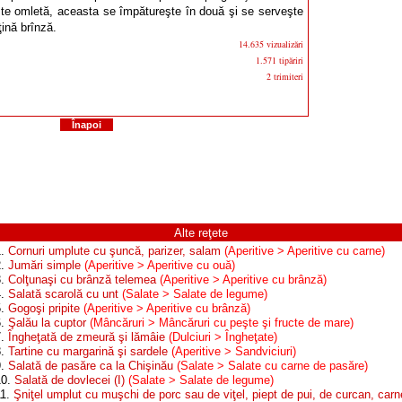
ste omletă, aceasta se împătureşte în două şi se serveşte
ţină brînză.
14.635 vizualizări
1.571 tipăriri
2 trimiteri
Înapoi
Alte reţete
1.
Cornuri umplute cu şuncă, parizer, salam
(Aperitive > Aperitive cu carne)
2.
Jumări simple
(Aperitive > Aperitive cu ouă)
3.
Colţunaşi cu brânză telemea
(Aperitive > Aperitive cu brânză)
4.
Salată scarolă cu unt
(Salate > Salate de legume)
5.
Gogoşi pripite
(Aperitive > Aperitive cu brânză)
6.
Şalău la cuptor
(Mâncăruri > Mâncăruri cu peşte şi fructe de mare)
7.
Îngheţată de zmeură şi lămâie
(Dulciuri > Îngheţate)
8.
Tartine cu margarină şi sardele
(Aperitive > Sandviciuri)
9.
Salată de pasăre ca la Chişinău
(Salate > Salate cu carne de pasăre)
10.
Salată de dovlecei (I)
(Salate > Salate de legume)
11.
Şniţel umplut cu muşchi de porc sau de viţel, piept de pui, de curcan, carn