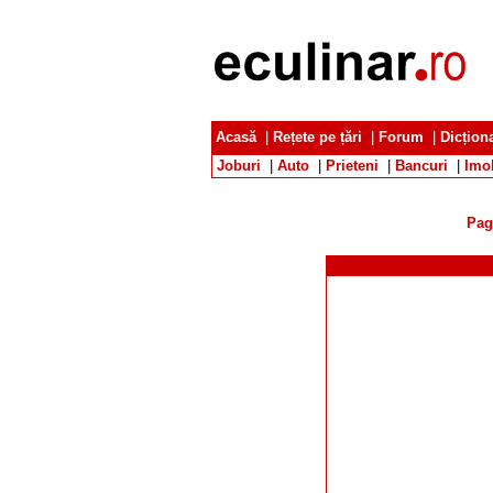
Acasă
|
Rețete pe țări
|
Forum
|
Dicțion
Joburi
|
Auto
|
Prieteni
|
Bancuri
|
Imob
Pag