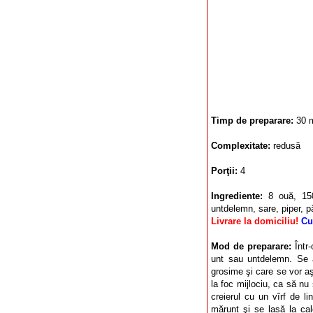
Timp de preparare:
30 
Complexitate:
redusă
Porţii:
4
Ingrediente:
8 ouă, 15
untdelemn, sare, piper, pă
Livrare la domiciliu!
Cu
Mod de preparare:
Într
unt sau untdelemn. Se a
grosime şi care se vor aş
la foc mijlociu, ca să nu
creierul cu un vîrf de li
mărunt şi se lasă la ca