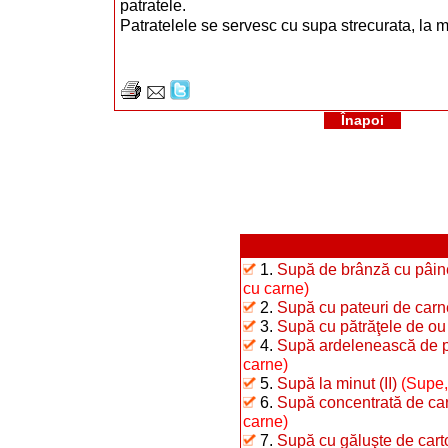
patratele.
Patratelele se servesc cu supa strecurata, la 
Înapoi
1.
Supă de brânză cu pâin
cu carne)
2.
Supă cu pateuri de carn
3.
Supă cu pătrăţele de ou
4.
Supă ardelenească de p
carne)
5.
Supă la minut (II)
(Supe,
6.
Supă concentrată de ca
carne)
7.
Supă cu găluşte de carto