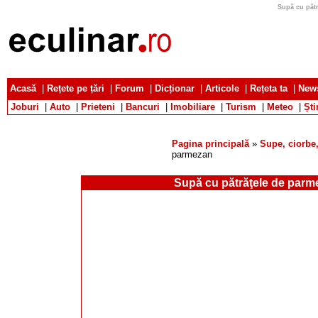
Supă cu pătr
Acasă
|
Rețete pe țări
|
Forum
|
Dicționar
|
Articole
|
Rețeta ta
|
News
Joburi
|
Auto
|
Prieteni
|
Bancuri
|
Imobiliare
|
Turism
|
Meteo
|
Ști
Pagina principală
»
Supe, ciorbe,
parmezan
Supă cu pătrăţele de parm