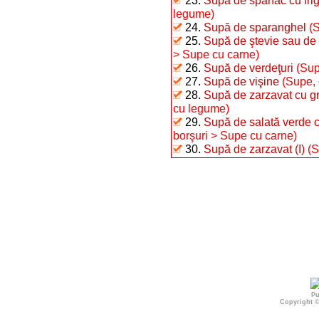
23.
Supă de spanac cu fri
legume)
24.
Supă de sparanghel
(
25.
Supă de ştevie sau de 
> Supe cu carne)
26.
Supă de verdeţuri
(Sup
27.
Supă de vişine
(Supe, 
28.
Supă de zarzavat cu gr
cu legume)
29.
Supă de salată verde cu
borşuri > Supe cu carne)
30.
Supă de zarzavat (I)
(S
Pu
Copyright 