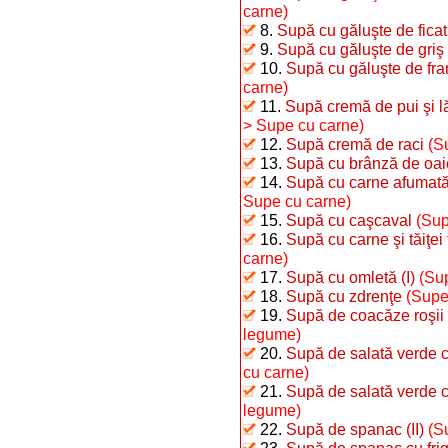
carne)
8.
Supă cu găluşte de ficat
9.
Supă cu găluşte de griş
10.
Supă cu găluşte de fra
carne)
11.
Supă cremă de pui şi 
> Supe cu carne)
12.
Supă cremă de raci
(S
13.
Supă cu brânză de oai
14.
Supă cu carne afumată 
Supe cu carne)
15.
Supă cu caşcaval
(Sup
16.
Supă cu carne şi tăiţei 
carne)
17.
Supă cu omletă (I)
(Sup
18.
Supă cu zdrenţe
(Supe
19.
Supă de coacăze roşii
legume)
20.
Supă de salată verde c
cu carne)
21.
Supă de salată verde 
legume)
22.
Supă de spanac (II)
(S