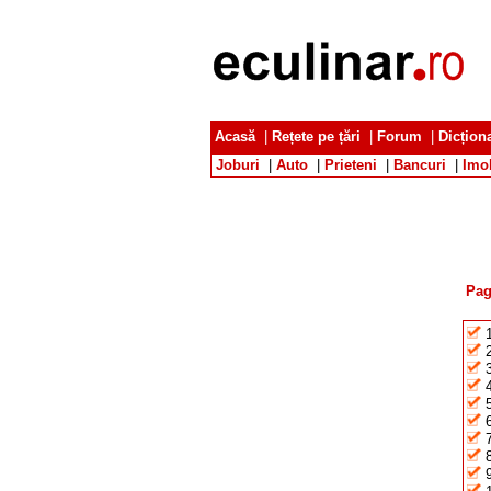
Acasă
|
Rețete pe țări
|
Forum
|
Dicțion
Joburi
|
Auto
|
Prieteni
|
Bancuri
|
Imob
Pag
1