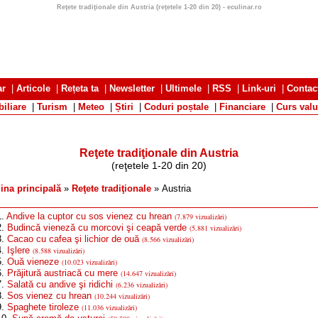
Reţete tradiţionale din Austria (reţetele 1-20 din 20) - eculinar.ro
ar
|
Articole
|
Rețeta ta
|
Newsletter
|
Ultimele
|
RSS
|
Link-uri
|
Contac
iliare
|
Turism
|
Meteo
|
Știri
|
Coduri poștale
|
Financiare
|
Curs valu
Reţete tradiţionale din Austria
(reţetele 1-20 din 20)
ina principală
»
Reţete tradiţionale
» Austria
.
Andive la cuptor cu sos vienez cu hrean
(7.879 vizualizări)
2.
Budincă vieneză cu morcovi şi ceapă verde
(5.881 vizualizări)
3.
Cacao cu cafea şi lichior de ouă
(8.566 vizualizări)
4.
Işlere
(8.588 vizualizări)
5.
Ouă vieneze
(10.023 vizualizări)
6.
Prăjitură austriacă cu mere
(14.647 vizualizări)
7.
Salată cu andive şi ridichi
(6.236 vizualizări)
8.
Sos vienez cu hrean
(10.244 vizualizări)
9.
Spaghete tiroleze
(11.036 vizualizări)