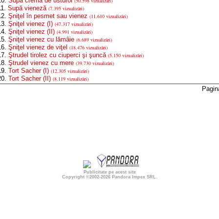
0.
Supă cremă de usturoi
(50.598 vizualizări)
1.
Supă vieneză
(7.395 vizualizări)
2.
Şniţel în pesmet sau vienez
(11.610 vizualizări)
3.
Şniţel vienez (I)
(47.317 vizualizări)
4.
Şniţel vienez (II)
(4.991 vizualizări)
5.
Şniţel vienez cu lămâie
(6.689 vizualizări)
6.
Şniţel vienez de viţel
(18.476 vizualizări)
7.
Ştrudel tirolez cu ciuperci şi şuncă
(5.150 vizualizări)
8.
Ştrudel vienez cu mere
(39.730 vizualizări)
9.
Tort Sacher (I)
(12.305 vizualizări)
0.
Tort Sacher (II)
(8.119 vizualizări)
Pagin
Publicitate pe acest site
Copyright ©2002-2026
Pandora Impex SRL
.