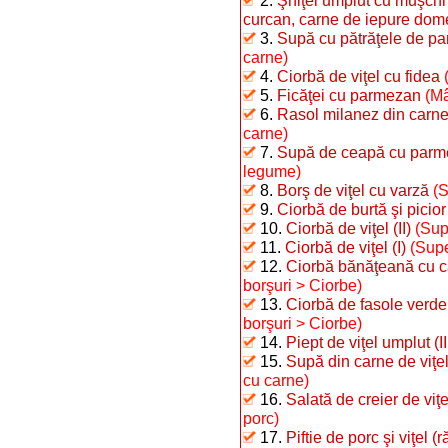
2.
Şniţel umplut cu muşchi 
curcan, carne de iepure dome
3.
Supă cu pătrăţele de p
carne)
4.
Ciorbă de viţel cu fidea
5.
Ficăţei cu parmezan
(Mâ
6.
Rasol milanez din carne 
carne)
7.
Supă de ceapă cu par
legume)
8.
Borş de viţel cu varză
(S
9.
Ciorbă de burtă şi picior
10.
Ciorbă de viţel (II)
(Sup
11.
Ciorbă de viţel (I)
(Supe
12.
Ciorbă bănăţeană cu ca
borşuri > Ciorbe)
13.
Ciorbă de fasole verde,
borşuri > Ciorbe)
14.
Piept de viţel umplut (II
15.
Supă din carne de viţel
cu carne)
16.
Salată de creier de viţe
porc)
17.
Piftie de porc şi viţel (r