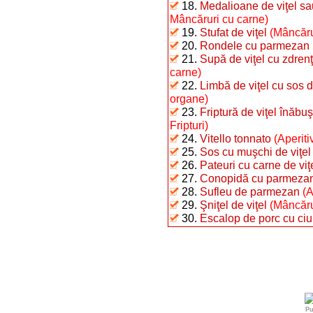
18.
Medalioane de viţel sau
Mâncăruri cu carne)
19.
Stufat de viţel
(Mâncăru
20.
Rondele cu parmezan
21.
Supă de viţel cu zdren
carne)
22.
Limbă de viţel cu sos 
organe)
23.
Friptură de viţel înăbu
Fripturi)
24.
Vitello tonnato
(Aperiti
25.
Sos cu muşchi de viţel
26.
Pateuri cu carne de viţ
27.
Conopidă cu parmezan 
28.
Sufleu de parmezan
(A
29.
Şniţel de viţel
(Mâncărur
30.
Escalop de porc cu ciu
Pu