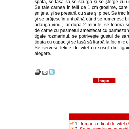
spală, se lasă să se scurgă şi se şterge cu u
Se taie carnea în felii de 1 cm grosime, care
şniţele, şi se presară cu sare şi piper. Se trec fe
şi se prăjesc în unt până când se rumenesc bin
adaugă vinul, iar după 2 minute, se toarnă su
de carne cu pesmetul amestecat cu parmezan.
tigaie rozmarinul, se potriveşte gustul de sar
tigaia cu capac şi se lasă să fiarbă la foc mic 
Se servesc feliile de viţel cu sosul din tigai
alegere.
Înapoi
1.
Jumări cu ficat de viţel
(