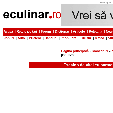
Escalop de 
Acasă
|
Rețete pe țări
|
Forum
|
Dicționar
|
Articole
|
Rețeta ta
|
News
Joburi
|
Auto
|
Prieteni
|
Bancuri
|
Imobiliare
|
Turism
|
Meteo
|
Ști
Pagina principală
»
Mâncăruri
»
parmezan
Escalop de viţel cu parm