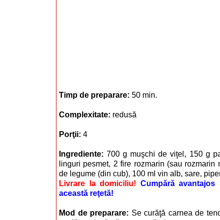
Timp de preparare:
50 min.
Complexitate:
redusă
Porţii:
4
Ingrediente:
700 g muşchi de viţel, 150 g p
linguri pesmet, 2 fire rozmarin (sau rozmarin
de legume (din cub), 100 ml vin alb, sare, piper
Livrare la domiciliu!
Cumpără avantajos i
această reţetă!
Mod de preparare:
Se curăţă carnea de tend