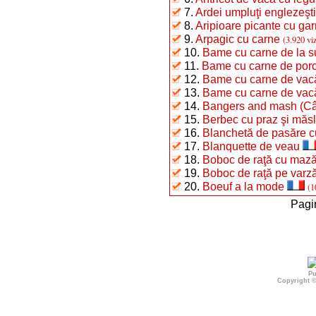
7.
Ardei umpluţi englezeşti
8.
Aripioare picante cu gar
9.
Arpagic cu carne
(3.920 vi
10.
Bame cu carne de la 
11.
Bame cu carne de por
12.
Bame cu carne de vac
13.
Bame cu carne de vac
14.
Bangers and mash (Câr
15.
Berbec cu praz şi măs
16.
Blanchetă de pasăre c
17.
Blanquette de veau
18.
Boboc de raţă cu mază
19.
Boboc de raţă pe varz
20.
Boeuf a la mode
(1
Pagi
Pu
Copyright 