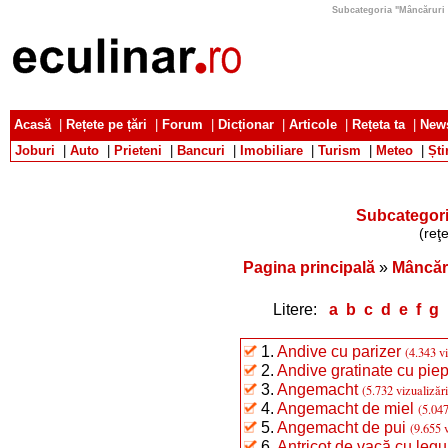
Subcategoria "Mâncăruri cu
Acasă
|
Rețete pe țări
|
Forum
|
Dicționar
|
Articole
|
Rețeta ta
|
News
Joburi
|
Auto
|
Prieteni
|
Bancuri
|
Imobiliare
|
Turism
|
Meteo
|
Ști
Subcategori
(reţ
Pagina principală
»
Mâncăr
Litere:
a
b
c
d
e
f
g
1.
Andive cu parizer
(4.343 vi
2.
Andive gratinate cu piep
3.
Angemacht
(5.732 vizualizări
4.
Angemacht de miel
(5.047
5.
Angemacht de pui
(9.655 v
6.
Antricot de vacă cu leg