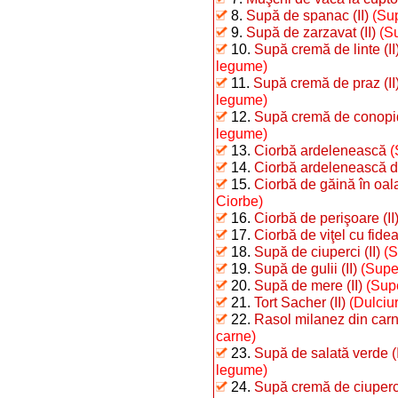
8.
Supă de spanac (II)
(Sup
9.
Supă de zarzavat (II)
(S
10.
Supă cremă de linte (II
legume)
11.
Supă cremă de praz (II
legume)
12.
Supă cremă de conopid
legume)
13.
Ciorbă ardelenească
(
14.
Ciorbă ardelenească d
15.
Ciorbă de găină în oal
Ciorbe)
16.
Ciorbă de perişoare (II
17.
Ciorbă de viţel cu fide
18.
Supă de ciuperci (II)
(S
19.
Supă de gulii (II)
(Supe
20.
Supă de mere (II)
(Sup
21.
Tort Sacher (II)
(Dulciur
22.
Rasol milanez din carn
carne)
23.
Supă de salată verde (I
legume)
24.
Supă cremă de ciuperci 