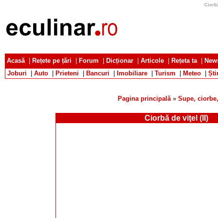
Ciorbă
Acasă
|
Rețete pe țări
|
Forum
|
Dicționar
|
Articole
|
Rețeta ta
|
News
Joburi
|
Auto
|
Prieteni
|
Bancuri
|
Imobiliare
|
Turism
|
Meteo
|
Ști
Pagina principală
»
Supe, ciorbe,
Ciorbă de viţel (II)