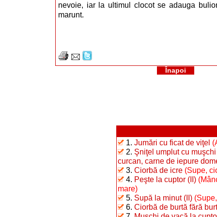
nevoie, iar la ultimul clocot se adauga bulio
marunt.
Înapoi
1.
Jumări cu ficat de viţel
(
2.
Şniţel umplut cu muşchi 
curcan, carne de iepure dome
3.
Ciorbă de icre
(Supe, ci
4.
Peşte la cuptor (II)
(Mânc
mare)
5.
Supă la minut (II)
(Supe,
6.
Ciorbă de burtă fără bur
7.
Muşchi de vacă la cuptor 