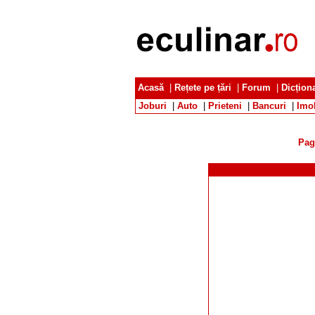
Acasă
|
Rețete pe țări
|
Forum
|
Dicțion
Joburi
|
Auto
|
Prieteni
|
Bancuri
|
Imob
Pag