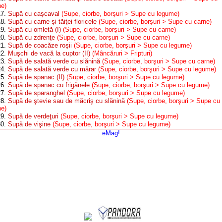
ne)
17.
Supă cu caşcaval
(Supe, ciorbe, borşuri > Supe cu legume)
18.
Supă cu carne şi tăiţei floricele
(Supe, ciorbe, borşuri > Supe cu carne)
19.
Supă cu omletă (I)
(Supe, ciorbe, borşuri > Supe cu carne)
20.
Supă cu zdrenţe
(Supe, ciorbe, borşuri > Supe cu carne)
21.
Supă de coacăze roşii
(Supe, ciorbe, borşuri > Supe cu legume)
22.
Muşchi de vacă la cuptor (II)
(Mâncăruri > Fripturi)
23.
Supă de salată verde cu slănină
(Supe, ciorbe, borşuri > Supe cu carne)
24.
Supă de salată verde cu mărar
(Supe, ciorbe, borşuri > Supe cu legume)
25.
Supă de spanac (II)
(Supe, ciorbe, borşuri > Supe cu legume)
26.
Supă de spanac cu frigănele
(Supe, ciorbe, borşuri > Supe cu legume)
27.
Supă de sparanghel
(Supe, ciorbe, borşuri > Supe cu legume)
28.
Supă de ştevie sau de măcriş cu slănină
(Supe, ciorbe, borşuri > Supe cu
ne)
29.
Supă de verdeţuri
(Supe, ciorbe, borşuri > Supe cu legume)
30.
Supă de vişine
(Supe, ciorbe, borşuri > Supe cu legume)
eMag!