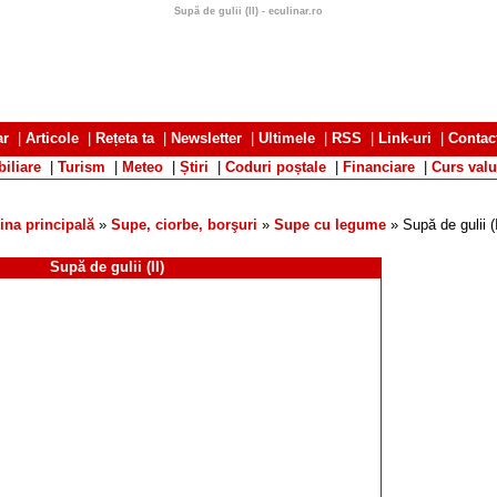
Supă de gulii (II) - eculinar.ro
ar
|
Articole
|
Rețeta ta
|
Newsletter
|
Ultimele
|
RSS
|
Link-uri
|
Contac
iliare
|
Turism
|
Meteo
|
Știri
|
Coduri poștale
|
Financiare
|
Curs valu
ina principală
»
Supe, ciorbe, borşuri
»
Supe cu legume
» Supă de gulii (I
Supă de gulii (II)