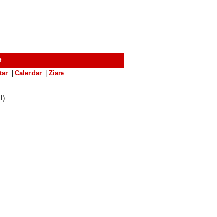
t
tar
|
Calendar
|
Ziare
I)