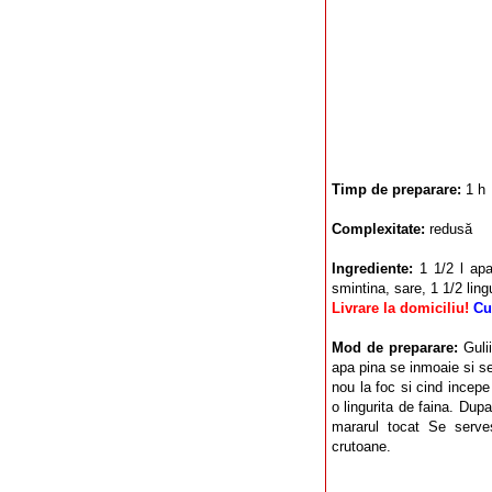
Timp de preparare:
1 h
Complexitate:
redusă
Ingrediente:
1 1/2 l apa
smintina, sare, 1 1/2 ling
Livrare la domiciliu!
Cu
Mod de preparare:
Gulii
apa pina se inmoaie si se 
nou la foc si cind incepe
o lingurita de faina. Dup
mararul tocat Se serve
crutoane.