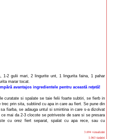
, 1-2 gulii mari, 2 lingurite unt, 1 lingurita faina, 1 pahar
urita marar tocat.
mpără avantajos ingredientele pentru această reţetă!
le curatate si spalate se taie felii foarte subtiri, se fierb in
trec prin sita, subtiind cu apa in care au fiert. Se pune din
 sa fiarba, se adauga untul si smintina in care s-a dizolvat
a ce mai da 2-3 clocote se potriveste de sare si se presara
ste cu orez fiert separat, spalat cu apa rece, sau cu
3.694 vizualizări
1.063 tipăriri