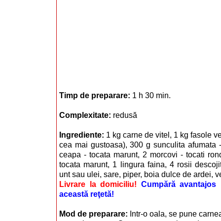
Timp de preparare:
1 h 30 min.
Complexitate:
redusă
Ingrediente:
1 kg carne de vitel, 1 kg fasole 
cea mai gustoasa), 300 g sunculita afumata -
ceapa - tocata marunt, 2 morcovi - tocati rond
tocata marunt, 1 lingura faina, 4 rosii descojit
unt sau ulei, sare, piper, boia dulce de ardei, v
Livrare la domiciliu!
Cumpără avantajos i
această reţetă!
Mod de preparare:
Intr-o oala, se pune carnea