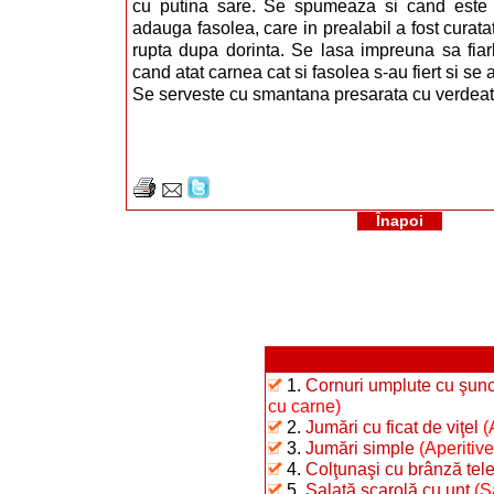
cu putina sare. Se spumeaza si cand este f
adauga fasolea, care in prealabil a fost curata
rupta dupa dorinta. Se lasa impreuna sa fia
cand atat carnea cat si fasolea s-au fiert si se
Se serveste cu smantana presarata cu verdeat
Înapoi
1.
Cornuri umplute cu şunc
cu carne)
2.
Jumări cu ficat de viţel
(
3.
Jumări simple
(Aperitive
4.
Colţunaşi cu brânză te
5.
Salată scarolă cu unt
(S