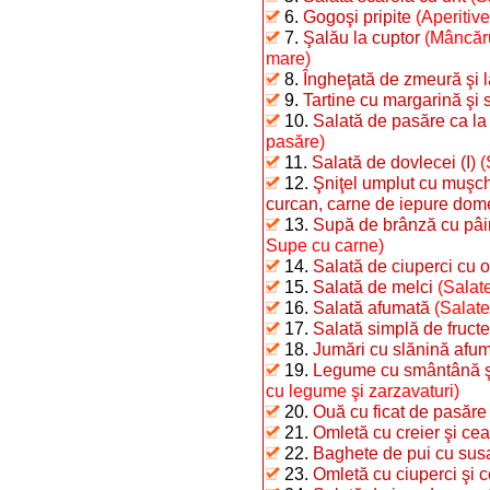
6.
Gogoşi pripite
(Aperitiv
7.
Şalău la cuptor
(Mâncăru
mare)
8.
Îngheţată de zmeură şi 
9.
Tartine cu margarină şi 
10.
Salată de pasăre ca la
pasăre)
11.
Salată de dovlecei (I)
(
12.
Şniţel umplut cu muşchi
curcan, carne de iepure dome
13.
Supă de brânză cu pâi
Supe cu carne)
14.
Salată de ciuperci cu o
15.
Salată de melci
(Salate
16.
Salată afumată
(Salate
17.
Salată simplă de fructe
18.
Jumări cu slănină afu
19.
Legume cu smântână şi 
cu legume şi zarzavaturi)
20.
Ouă cu ficat de pasăre
21.
Omletă cu creier şi ce
22.
Baghete de pui cu sus
23.
Omletă cu ciuperci şi 