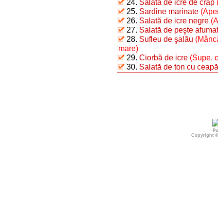
24.
Salată de icre de crap
25.
Sardine marinate
(Aper
26.
Salată de icre negre
(A
27.
Salată de peşte afumat 
28.
Sufleu de şalău
(Mâncă
mare)
29.
Ciorbă de icre
(Supe, c
30.
Salată de ton cu ceap
Pu
Copyright 