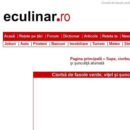
Ciorbă de fasole verde
Acasă
|
Rețete pe țări
|
Forum
|
Dicționar
|
Articole
|
Rețeta ta
|
News
Joburi
|
Auto
|
Prieteni
|
Bancuri
|
Imobiliare
|
Turism
|
Meteo
|
Ști
Pagina principală
»
Supe, ciorbe,
şi şunculiţă afumată
Ciorbă de fasole verde, viţel şi şun