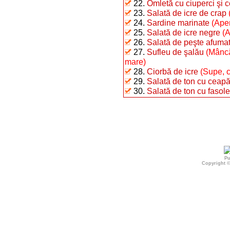
22.
Omletă cu ciuperci şi 
23.
Salată de icre de crap
24.
Sardine marinate
(Aper
25.
Salată de icre negre
(A
26.
Salată de peşte afumat 
27.
Sufleu de şalău
(Mâncă
mare)
28.
Ciorbă de icre
(Supe, c
29.
Salată de ton cu ceap
30.
Salată de ton cu fasole 
Pu
Copyright 