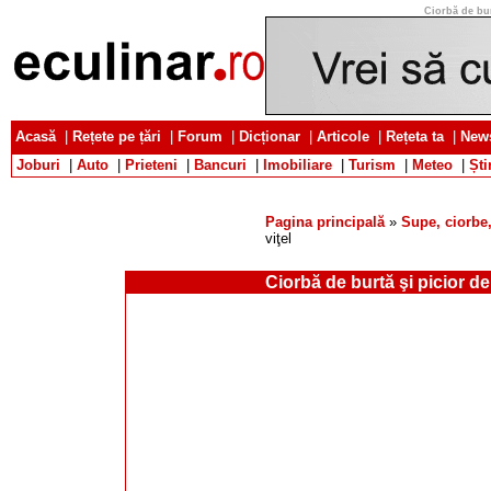
Ciorbă de burt
Acasă
|
Rețete pe țări
|
Forum
|
Dicționar
|
Articole
|
Rețeta ta
|
News
Joburi
|
Auto
|
Prieteni
|
Bancuri
|
Imobiliare
|
Turism
|
Meteo
|
Ști
Pagina principală
»
Supe, ciorbe,
viţel
Ciorbă de burtă şi picior de 