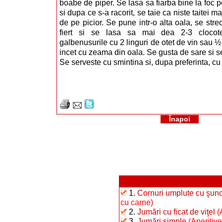
boabe de piper. Se lasa sa fiarba bine la foc po
si dupa ce s-a racorit, se taie ca niste taitei ma
de pe picior. Se pune intr-o alta oala, se str
fiert si se lasa sa mai dea 2-3 clocot
galbenusurile cu 2 linguri de otet de vin sau 
incet cu zeama din oala. Se gusta de sare si s
Se serveste cu smintina si, dupa preferinta, cu a
Înapoi
1.
Cornuri umplute cu şunc
cu carne)
2.
Jumări cu ficat de viţel
(
3.
Jumări simple
(Aperitive