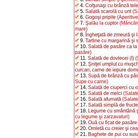
4.
Colţunaşi cu brânză te
5.
Salată scarolă cu unt
(S
6.
Gogoşi pripite
(Aperitiv
7.
Şalău la cuptor
(Mâncăru
mare)
8.
Îngheţată de zmeură şi 
9.
Tartine cu margarină şi 
10.
Salată de pasăre ca la
pasăre)
11.
Salată de dovlecei (I)
(
12.
Şniţel umplut cu muşchi
curcan, carne de iepure dome
13.
Supă de brânză cu pâi
Supe cu carne)
14.
Salată de ciuperci cu o
15.
Salată de melci
(Salate
16.
Salată afumată
(Salate
17.
Salată simplă de fructe
18.
Legume cu smântână şi 
cu legume şi zarzavaturi)
19.
Ouă cu ficat de pasăre
20.
Omletă cu creier şi ce
21.
Baghete de pui cu sus