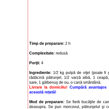
Timp de preparare:
2 h
Complexitate:
redusă
Porţii:
4
Ingrediente:
1/2 kg pulpă de viţel (poate fi 
rădăcină pătrunjel, 1/2 varză albă, 1 ceapă,
sare, 1 gălbenuş de ou, o cană smântână.
Livrare la domiciliu!
Cumpără avantajos i
această reţetă!
Mod de preparare:
Se fierb bucăţile de ca
deasupra. Se pun morcovul, pătrunjelul şi c