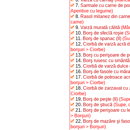
7.
Sarmale cu carne de por
Aperitive cu legume)
8.
Rasol milanez din carne 
carne)
9.
Varză murată călită
(Mân
10.
Borş de sfeclă roşie
(S
11.
Borş de spanac (II)
(Su
12.
Ciorbă de varză acră 
borşuri > Ciorbe)
13.
Borş cu perişoare de pe
14.
Borş rusesc cu smânt
15.
Ciorbă de varză dulce
16.
Borş de fasole cu măra
17.
Ciorbă de potroace ac
borşuri > Ciorbe)
18.
Ciorbă de zarzavat cu
Ciorbe)
19.
Borş de peşte (II)
(Supe
20.
Borş de ştiucă
(Supe, c
21.
Borş de perişoare cu 
> Borşuri)
22.
Borş de mazăre şi fasol
borşuri > Borşuri)