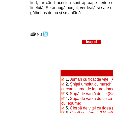
fiert, iar când acestea sunt aproape fierte 
fideluţă. Se adaugă borşul, verdeaţă şi sare 
gălbenuş de ou şi smântână.
Înapoi
1.
Jumări cu ficat de viţel
(
2.
Şniţel umplut cu muşchi 
curcan, carne de iepure dome
3.
Supă de varză dulce
(S
4.
Supă de varză dulce c
cu legume)
5.
Ciorbă de viţel cu fidea
6.
Varză cu cârnaţi
(Mâncăr