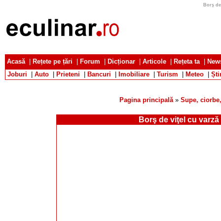
Borş de 
Acasă
|
Rețete pe țări
|
Forum
|
Dicționar
|
Articole
|
Rețeta ta
|
News
Joburi
|
Auto
|
Prieteni
|
Bancuri
|
Imobiliare
|
Turism
|
Meteo
|
Ști
Pagina principală
»
Supe, ciorbe,
Borş de viţel cu varză