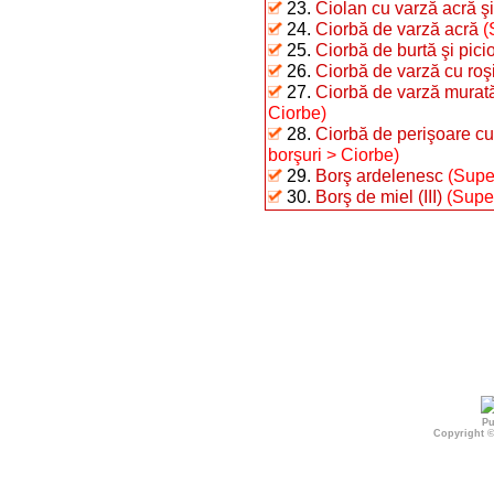
23.
Ciolan cu varză acră şi 
24.
Ciorbă de varză acră
(
25.
Ciorbă de burtă şi picio
26.
Ciorbă de varză cu roşi
27.
Ciorbă de varză murat
Ciorbe)
28.
Ciorbă de perişoare cu
borşuri > Ciorbe)
29.
Borş ardelenesc
(Supe,
30.
Borş de miel (III)
(Supe,
Pu
Copyright 