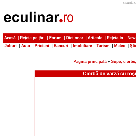
Ciorbă de
Acasă
|
Rețete pe țări
|
Forum
|
Dicționar
|
Articole
|
Rețeta ta
|
News
Joburi
|
Auto
|
Prieteni
|
Bancuri
|
Imobiliare
|
Turism
|
Meteo
|
Ști
Pagina principală
»
Supe, ciorbe,
Ciorbă de varză cu roşi