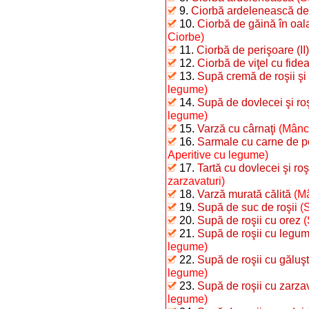
9.
Ciorbă ardelenească de
10.
Ciorbă de găină în oal
Ciorbe)
11.
Ciorbă de perişoare (II)
12.
Ciorbă de viţel cu fide
13.
Supă cremă de roşii şi
legume)
14.
Supă de dovlecei şi roş
legume)
15.
Varză cu cârnaţi
(Mâncă
16.
Sarmale cu carne de po
Aperitive cu legume)
17.
Tartă cu dovlecei şi roş
zarzavaturi)
18.
Varză murată călită
(Mâ
19.
Supă de suc de roşii
(
20.
Supă de roşii cu orez
(
21.
Supă de roşii cu legu
legume)
22.
Supă de roşii cu găluş
legume)
23.
Supă de roşii cu zarzav
legume)