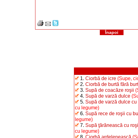
Înapoi
1.
Ciorbă de icre
(Supe, ci
2.
Ciorbă de burtă fără bur
3.
Supă de coacăze roşii
(
4.
Supă de varză dulce
(S
5.
Supă de varză dulce c
cu legume)
6.
Supă rece de roşii cu b
legume)
7.
Supă ţărănească cu roşii 
cu legume)
8.
Ciorbă ardelenească
(S