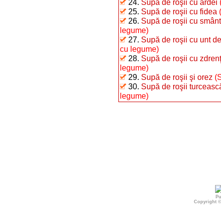
24.
Supă de roşii cu ardei
25.
Supă de roşii cu fidea
26.
Supă de roşii cu smân
legume)
27.
Supă de roşii cu unt d
cu legume)
28.
Supă de roşii cu zdren
legume)
29.
Supă de roşii şi orez
(
30.
Supă de roşii turceasc
legume)
Pu
Copyright 