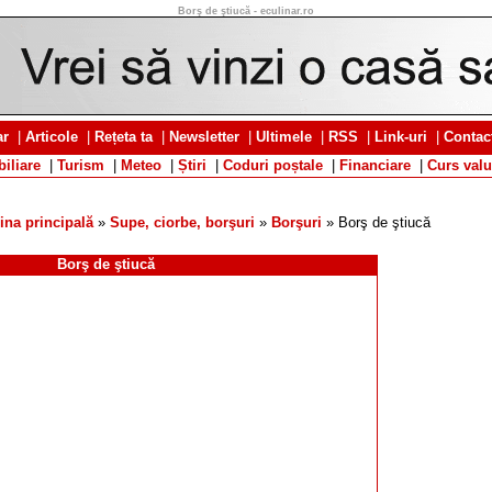
Borş de ştiucă - eculinar.ro
ar
|
Articole
|
Rețeta ta
|
Newsletter
|
Ultimele
|
RSS
|
Link-uri
|
Contac
iliare
|
Turism
|
Meteo
|
Știri
|
Coduri poștale
|
Financiare
|
Curs valu
ina principală
»
Supe, ciorbe, borşuri
»
Borşuri
» Borş de ştiucă
Borş de ştiucă