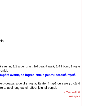
min.
 sau lin, 1/2 ardei gras, 1/4 ceapă rasă, 1/4 l borş, 1 roşie
runjel.
mpără avantajos ingredientele pentru această reţetă!
ierb ceapa, ardeiul şi roşia, tăiate, în apă cu sare şi, când
le, apoi leuşteanul, pătrunjelul şi borşul.
4.376 vizualizări
1.062 tipăriri