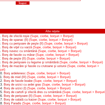
Înapoi
Alte reţete
1.
Borş de sfeclă roşie
(Supe, ciorbe, borşuri > Borşuri)
2.
Borş de spanac (II)
(Supe, ciorbe, borşuri > Borşuri)
3.
Borş cu perişoare de peşte (II)
(Supe, ciorbe, borşuri > Borşuri)
4.
Borş de viţel cu varză
(Supe, ciorbe, borşuri > Borşuri)
5.
Borş rusesc cu smântână
(Supe, ciorbe, borşuri > Borşuri)
6.
Borş de fasole cu mărar
(Supe, ciorbe, borşuri > Borşuri)
7.
Borş de peşte (II)
(Supe, ciorbe, borşuri > Borşuri)
8.
Borş de perişoare cu legume şi smântână
(Supe, ciorbe, borşuri > Borşuri)
9.
Borş de mazăre şi fasole cu crutoane şi usturoi
(Supe, ciorbe, borşuri >
uri)
10.
Borş ardelenesc
(Supe, ciorbe, borşuri > Borşuri)
11.
Borş de miel (III)
(Supe, ciorbe, borşuri > Borşuri)
12.
Borş de fasole boabe
(Supe, ciorbe, borşuri > Borşuri)
13.
Borş de urzici cu ardei gras
(Supe, ciorbe, borşuri > Borşuri)
14.
Borş de urzici (I)
(Supe, ciorbe, borşuri > Borşuri)
15.
Borş de cartofi şi sfeclă dres cu smântână
(Supe, ciorbe, borşuri > Borşuri
16.
Borş de perişoare (II)
(Supe, ciorbe, borşuri > Borşuri)
17.
Borş de salată cu kaizer
(Supe, ciorbe, borşuri > Borşuri)
18.
Borş Paradis
(Supe, ciorbe, borşuri > Borşuri)