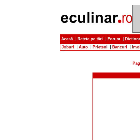
Acasă
|
Rețete pe țări
|
Forum
|
Dicțion
Joburi
|
Auto
|
Prieteni
|
Bancuri
|
Imob
Pag