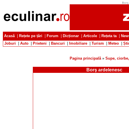
Borş 
Acasă
|
Rețete pe țări
|
Forum
|
Dicționar
|
Articole
|
Rețeta ta
|
News
Joburi
|
Auto
|
Prieteni
|
Bancuri
|
Imobiliare
|
Turism
|
Meteo
|
Ști
Pagina principală
»
Supe, ciorbe,
Borş ardelenesc