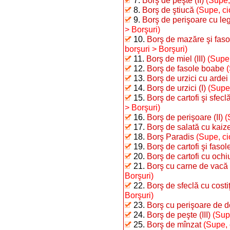
7.
Borş de peşte (II)
(Supe,
8.
Borş de ştiucă
(Supe, ci
9.
Borş de perişoare cu l
> Borşuri)
10.
Borş de mazăre şi fasol
borşuri > Borşuri)
11.
Borş de miel (III)
(Supe,
12.
Borş de fasole boabe
(
13.
Borş de urzici cu ardei
14.
Borş de urzici (I)
(Supe,
15.
Borş de cartofi şi sfec
> Borşuri)
16.
Borş de perişoare (II)
(
17.
Borş de salată cu kaiz
18.
Borş Paradis
(Supe, ci
19.
Borş de cartofi şi fasol
20.
Borş de cartofi cu ochiu
21.
Borş cu carne de vacă 
Borşuri)
22.
Borş de sfeclă cu cost
Borşuri)
23.
Borş cu perişoare de d
24.
Borş de peşte (III)
(Sup
25.
Borş de mînzat
(Supe, 