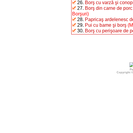
26.
Borş cu varză şi conop
27.
Borş din carne de porc
Borşuri)
28.
Papricaş ardelenesc d
29.
Pui cu bame şi borş
(M
30.
Borş cu perişoare de pe
Pu
Copyright 