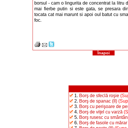
borsul - cam o lingurita de concentrat la litru 
mai fierbe putin si este gata, se presara d
tocata cat mai marunt si apoi oul batut cu sm
foc.
Înapoi
1.
Borş de sfeclă roşie
(Su
2.
Borş de spanac (II)
(Sup
3.
Borş cu perişoare de peşt
4.
Borş de viţel cu varză
(S
5.
Borş rusesc cu smântâ
6.
Borş de fasole cu mărar