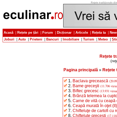
Reţete tradiţionale din
Acasă
|
Rețete pe țări
|
Forum
|
Dicționar
|
Articole
|
Rețeta ta
|
News
Joburi
|
Auto
|
Prieteni
|
Bancuri
|
Imobiliare
|
Turism
|
Meteo
|
Ști
Reţete tr
(reţ
Pagina principală
»
Reţete 
1.
Baclava grecească
(20.09
2.
Bame greceşti
(11.706 vizua
3.
Biftec grecesc
(13.931 vizua
4.
Brânză telemea la cupto
5.
Carne de vită cu ceapă 
6.
Ceapă murată în oţet (II)
7.
Chifteluţe de cartofi cu r
8.
Chifteluţe greceşti
(17.118