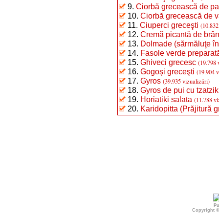
9.
Ciorbă grecească de p
10.
Ciorbă grecească de v
11.
Ciuperci greceşti
(10.832
12.
Cremă picantă de brâ
13.
Dolmade (sărmăluţe în f
14.
Fasole verde preparat
15.
Ghiveci grecesc
(19.798 
16.
Gogoşi greceşti
(19.904 v
17.
Gyros
(39.935 vizualizări)
18.
Gyros de pui cu tzatzik
19.
Horiatiki salata
(11.788 vi
20.
Karidopitta (Prăjitură 
Pu
Copyright 