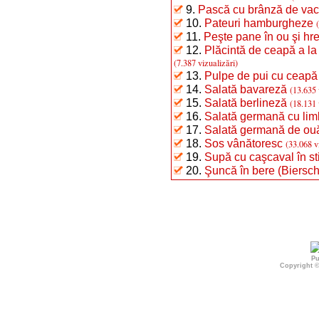
9.
Pască cu brânză de va
10.
Pateuri hamburgheze
11.
Peşte pane în ou şi hr
12.
Plăcintă de ceapă a la
(7.387 vizualizări)
13.
Pulpe de pui cu ceapă
14.
Salată bavareză
(13.635 
15.
Salată berlineză
(18.131 
16.
Salată germană cu li
17.
Salată germană de ou
18.
Sos vânătoresc
(33.068 v
19.
Supă cu caşcaval în st
20.
Şuncă în bere (Biersc
Pu
Copyright 