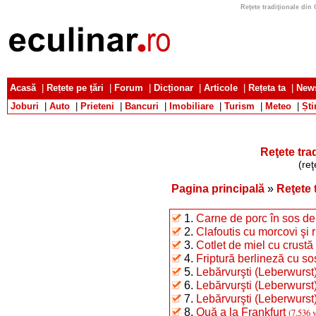
Reţete tradiţionale din 
Acasă
|
Rețete pe țări
|
Forum
|
Dicționar
|
Articole
|
Rețeta ta
|
News
Joburi
|
Auto
|
Prieteni
|
Bancuri
|
Imobiliare
|
Turism
|
Meteo
|
Ști
Reţete tra
(reţ
Pagina principală
»
Reţete 
1.
Carne de porc în sos de
2.
Clafoutis cu morcovi şi r
3.
Cotlet de miel cu crustă
4.
Friptură berlineză cu so
5.
Lebărvurşti (Leberwurst) 
6.
Lebărvurşti (Leberwurst) 
7.
Lebărvurşti (Leberwurst) 
8.
Ouă a la Frankfurt
(7.536 v