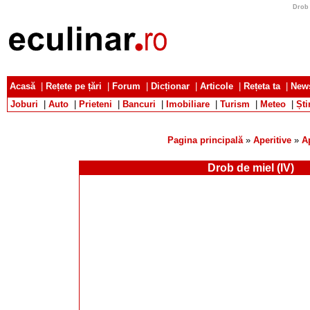
Drob 
Acasă
|
Rețete pe țări
|
Forum
|
Dicționar
|
Articole
|
Rețeta ta
|
News
Joburi
|
Auto
|
Prieteni
|
Bancuri
|
Imobiliare
|
Turism
|
Meteo
|
Ști
Pagina principală
»
Aperitive
»
A
Drob de miel (IV)