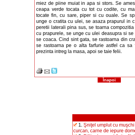
miez de piine muiat in apa si stors. Se ames
ceapa verde tocata cu tot cu codite, cu mar
tocate fin, cu sare, piper si cu ouale. Se s
unge o cratita cu ulei, se asaza prapurul in cr
peretii laterali pina sus, se toarna compozitia
cu prapurele, se unge cu ulei deasupra si se 
se coaca. Cind sint gata, se rastoarna din crat
se rastoarna pe o alta farfurie astfel ca sa 
prezinta intreg la masa, apoi se taie felii.
Înapoi
1.
Şniţel umplut cu muşchi 
curcan, carne de iepure dome