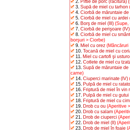
2.
Piftie de porc (răcitură) (
3.
Supă de miel cu tarhon
4.
Ciorbă de măruntaie de
5.
Ciorbă de miel cu ardei
6.
Borş de miel (III)
(Supe, 
7.
Ciorbă de perişoare (IV)
8.
Ciorbă de miel cu smân
borşuri > Ciorbe)
9.
Miel cu orez
(Mâncăruri 
10.
Tocană de miel cu cor
11.
Miel cu cartofi şi usturo
12.
Cotlete de miel cu tzatz
13.
Supă de măruntaie de 
carne)
14.
Ciuperci marinate (IV)
15.
Pulpă de miel cu ratato
16.
Friptură de miel în vin 
17.
Pulpă de miel cu gutui
18.
Friptură de miel cu ci
19.
Drob cu ou
(Aperitive 
20.
Drob cu salam
(Aperiti
21.
Drob de ciuperci
(Aperi
22.
Drob de miel (II)
(Aperi
23.
Drob de miel în foaie
(