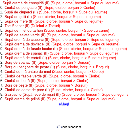
9.
Supă cremă de conopidă (II)
(Supe, ciorbe, borşuri > Supe cu legume)
10.
Ciorbă de perişoare (II)
(Supe, ciorbe, borşuri > Ciorbe)
11.
Supă de ciuperci (II)
(Supe, ciorbe, borşuri > Supe cu legume)
12.
Supă de gulii (II)
(Supe, ciorbe, borşuri > Supe cu legume)
13.
Supă de mere (II)
(Supe, ciorbe, borşuri > Supe cu legume)
14.
Tort Sacher (II)
(Dulciuri > Torturi)
15.
Supă de miel cu tarhon
(Supe, ciorbe, borşuri > Supe cu carne)
16.
Supă de salată verde (II)
(Supe, ciorbe, borşuri > Supe cu legume)
17.
Supă cremă de ciuperci (II)
(Supe, ciorbe, borşuri > Supe cu legume)
18.
Supă cremă de dovlecei (II)
(Supe, ciorbe, borşuri > Supe cu legume)
19.
Supă cremă de fasole boabe (II)
(Supe, ciorbe, borşuri > Supe cu legume)
20.
Supă cremă de spanac (II)
(Supe, ciorbe, borşuri > Supe cu legume)
21.
Supă cremă de cartofi (II)
(Supe, ciorbe, borşuri > Supe cu legume)
22.
Borş de spanac (II)
(Supe, ciorbe, borşuri > Borşuri)
23.
Borş cu perişoare de peşte (II)
(Supe, ciorbe, borşuri > Borşuri)
24.
Ciorbă de măruntaie de miel
(Supe, ciorbe, borşuri > Ciorbe)
25.
Ciorbă de fasole verde (II)
(Supe, ciorbe, borşuri > Ciorbe)
26.
Ciorbă de burtă (II)
(Supe, ciorbe, borşuri > Ciorbe)
27.
Borş de peşte (II)
(Supe, ciorbe, borşuri > Borşuri)
28.
Ciorbă de carne de porc (II)
(Supe, ciorbe, borşuri > Ciorbe)
29.
Gazpacho (Supă rece de roşii) (II)
(Supe, ciorbe, borşuri > Supe cu legum
30.
Supă cremă de ţelină (II)
(Supe, ciorbe, borşuri > Supe cu legume)
eMag!