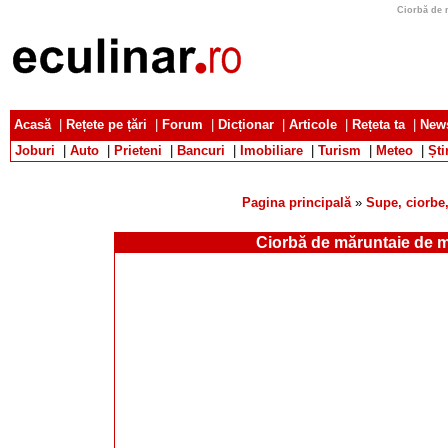
Ciorbă de m
Acasă
|
Rețete pe țări
|
Forum
|
Dicționar
|
Articole
|
Rețeta ta
|
News
Joburi
|
Auto
|
Prieteni
|
Bancuri
|
Imobiliare
|
Turism
|
Meteo
|
Ști
Pagina principală
»
Supe, ciorbe,
Ciorbă de măruntaie de m