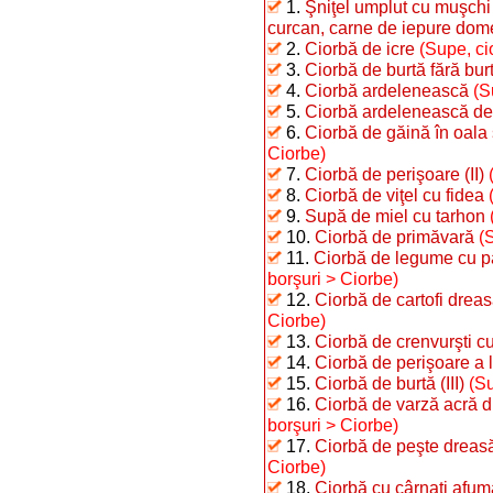
1.
Şniţel umplut cu muşchi 
curcan, carne de iepure dome
2.
Ciorbă de icre
(Supe, ci
3.
Ciorbă de burtă fără bur
4.
Ciorbă ardelenească
(S
5.
Ciorbă ardelenească de
6.
Ciorbă de găină în oala
Ciorbe)
7.
Ciorbă de perişoare (II)
8.
Ciorbă de viţel cu fidea
9.
Supă de miel cu tarhon
10.
Ciorbă de primăvară
(
11.
Ciorbă de legume cu p
borşuri > Ciorbe)
12.
Ciorbă de cartofi drea
Ciorbe)
13.
Ciorbă de crenvurşti cu
14.
Ciorbă de perişoare a 
15.
Ciorbă de burtă (III)
(Su
16.
Ciorbă de varză acră 
borşuri > Ciorbe)
17.
Ciorbă de peşte dreasă
Ciorbe)
18.
Ciorbă cu cârnaţi afuma