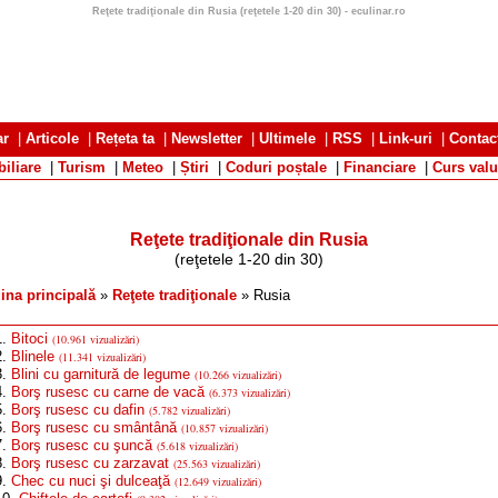
Reţete tradiţionale din Rusia (reţetele 1-20 din 30) - eculinar.ro
ar
|
Articole
|
Rețeta ta
|
Newsletter
|
Ultimele
|
RSS
|
Link-uri
|
Contac
iliare
|
Turism
|
Meteo
|
Știri
|
Coduri poștale
|
Financiare
|
Curs valu
Reţete tradiţionale din Rusia
(reţetele 1-20 din 30)
ina principală
»
Reţete tradiţionale
» Rusia
1.
Bitoci
(10.961 vizualizări)
2.
Blinele
(11.341 vizualizări)
3.
Blini cu garnitură de legume
(10.266 vizualizări)
4.
Borş rusesc cu carne de vacă
(6.373 vizualizări)
5.
Borş rusesc cu dafin
(5.782 vizualizări)
6.
Borş rusesc cu smântână
(10.857 vizualizări)
7.
Borş rusesc cu şuncă
(5.618 vizualizări)
8.
Borş rusesc cu zarzavat
(25.563 vizualizări)
9.
Chec cu nuci şi dulceaţă
(12.649 vizualizări)