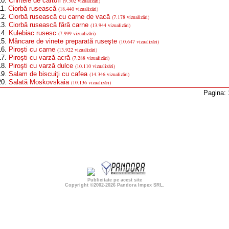
0.
Chiftele de cartofi
(9.302 vizualizări)
1.
Ciorbă rusească
(18.440 vizualizări)
2.
Ciorbă rusească cu carne de vacă
(7.178 vizualizări)
3.
Ciorbă rusească fără carne
(13.944 vizualizări)
4.
Kulebiac rusesc
(7.999 vizualizări)
5.
Mâncare de vinete preparată ruseşte
(10.647 vizualizări)
6.
Piroşti cu carne
(13.922 vizualizări)
7.
Piroşti cu varză acră
(7.288 vizualizări)
8.
Piroşti cu varză dulce
(10.110 vizualizări)
9.
Salam de biscuiţi cu cafea
(14.346 vizualizări)
0.
Salată Moskovskaia
(10.136 vizualizări)
Pagina:
Publicitate pe acest site
Copyright ©2002-2026
Pandora Impex SRL
.