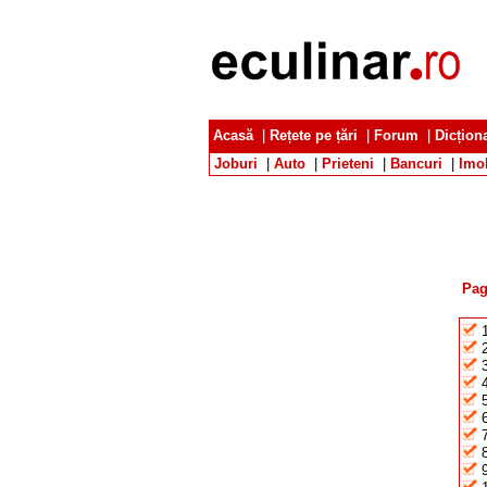
Acasă
|
Rețete pe țări
|
Forum
|
Dicțion
Joburi
|
Auto
|
Prieteni
|
Bancuri
|
Imob
Pag