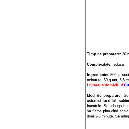
Timp de preparare:
20 
Complexitate:
redusă
Ingrediente:
500 g scoi
nebatuta, 50 g unt, 5-8 ca
Livrare la domiciliu!
Cu
Mod de preparare:
Se
usturoiul taiat felii subt
bucatele. Se adauga fruc
sa fiarba pina cind scoic
doar 2-3 minute. Se aduga 