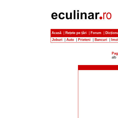
Acasă
|
Rețete pe țări
|
Forum
|
Dicțion
Joburi
|
Auto
|
Prieteni
|
Bancuri
|
Imob
Pag
alb