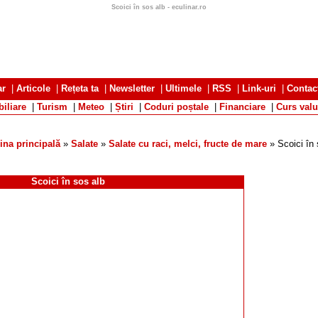
Scoici în sos alb - eculinar.ro
ar
|
Articole
|
Rețeta ta
|
Newsletter
|
Ultimele
|
RSS
|
Link-uri
|
Contac
iliare
|
Turism
|
Meteo
|
Știri
|
Coduri poștale
|
Financiare
|
Curs valu
ina principală
»
Salate
»
Salate cu raci, melci, fructe de mare
» Scoici în
Scoici în sos alb