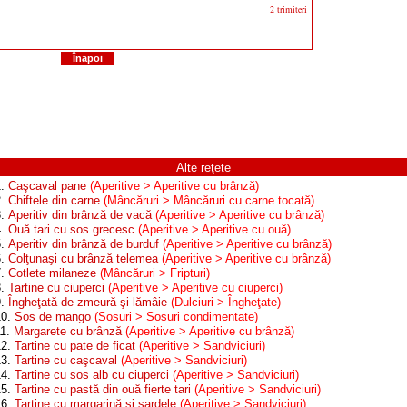
2 trimiteri
Înapoi
Alte reţete
1.
Caşcaval pane
(Aperitive > Aperitive cu brânză)
2.
Chiftele din carne
(Mâncăruri > Mâncăruri cu carne tocată)
3.
Aperitiv din brânză de vacă
(Aperitive > Aperitive cu brânză)
4.
Ouă tari cu sos grecesc
(Aperitive > Aperitive cu ouă)
5.
Aperitiv din brânză de burduf
(Aperitive > Aperitive cu brânză)
6.
Colţunaşi cu brânză telemea
(Aperitive > Aperitive cu brânză)
7.
Cotlete milaneze
(Mâncăruri > Fripturi)
8.
Tartine cu ciuperci
(Aperitive > Aperitive cu ciuperci)
9.
Îngheţată de zmeură şi lămâie
(Dulciuri > Îngheţate)
10.
Sos de mango
(Sosuri > Sosuri condimentate)
11.
Margarete cu brânză
(Aperitive > Aperitive cu brânză)
12.
Tartine cu pate de ficat
(Aperitive > Sandviciuri)
13.
Tartine cu caşcaval
(Aperitive > Sandviciuri)
14.
Tartine cu sos alb cu ciuperci
(Aperitive > Sandviciuri)
15.
Tartine cu pastă din ouă fierte tari
(Aperitive > Sandviciuri)
16.
Tartine cu margarină şi sardele
(Aperitive > Sandviciuri)