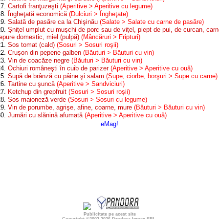
17.
Cartofi franţuzeşti
(Aperitive > Aperitive cu legume)
18.
Îngheţată economică
(Dulciuri > Îngheţate)
19.
Salată de pasăre ca la Chişinău
(Salate > Salate cu carne de pasăre)
20.
Şniţel umplut cu muşchi de porc sau de viţel, piept de pui, de curcan, car
iepure domestic, miel (pulpă)
(Mâncăruri > Fripturi)
21.
Sos tomat (cald)
(Sosuri > Sosuri roşii)
22.
Cruşon din pepene galben
(Băuturi > Băuturi cu vin)
23.
Vin de coacăze negre
(Băuturi > Băuturi cu vin)
24.
Ochiuri româneşti în cuib de parizer
(Aperitive > Aperitive cu ouă)
25.
Supă de brânză cu pâine şi salam
(Supe, ciorbe, borşuri > Supe cu carne)
26.
Tartine cu şuncă
(Aperitive > Sandviciuri)
27.
Ketchup din grepfruit
(Sosuri > Sosuri roşii)
28.
Sos maioneză verde
(Sosuri > Sosuri cu legume)
29.
Vin de porumbe, agrişe, afine, coarne, mure
(Băuturi > Băuturi cu vin)
30.
Jumări cu slănină afumată
(Aperitive > Aperitive cu ouă)
eMag!
Publicitate pe acest site