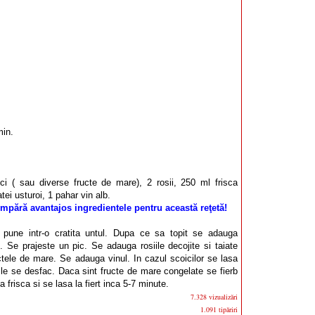
min.
ci ( sau diverse fructe de mare), 2 rosii, 250 ml frisca
tei usturoi, 1 pahar vin alb.
mpără avantajos ingredientele pentru această reţetă!
 pune intr-o cratita untul. Dupa ce sa topit se adauga
iri. Se prajeste un pic. Se adauga rosiile decojite si taiate
tele de mare. Se adauga vinul. In cazul scoicilor se lasa
ile se desfac. Daca sint fructe de mare congelate se fierb
frisca si se lasa la fiert inca 5-7 minute.
7.328 vizualizări
1.091 tipăriri