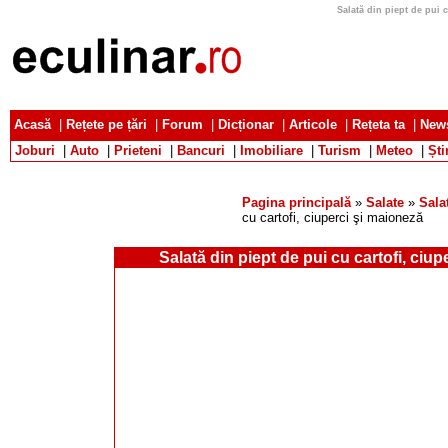
Salată din piept de pui c
Acasă
|
Rețete pe țări
|
Forum
|
Dicționar
|
Articole
|
Rețeta ta
|
News
Joburi
|
Auto
|
Prieteni
|
Bancuri
|
Imobiliare
|
Turism
|
Meteo
|
Ști
Pagina principală
»
Salate
»
Sala
cu cartofi, ciuperci şi maioneză
Salată din piept de pui cu cartofi, ciu