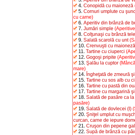
4.
Conopidă cu maioneză
5.
Cornuri umplute cu şunc
cu carne)
6.
Aperitiv din brânză de b
7.
Jumări simple
(Aperitive
8.
Colţunaşi cu brânză te
9.
Salată scarolă cu unt
(S
10.
Crenvuşti cu maionez
11.
Tartine cu ciuperci
(Ape
12.
Gogoşi pripite
(Aperiti
13.
Şalău la cuptor
(Mâncăr
mare)
14.
Îngheţată de zmeură şi
15.
Tartine cu sos alb cu c
16.
Tartine cu pastă din ouă
17.
Tartine cu margarină şi
18.
Salată de pasăre ca la
pasăre)
19.
Salată de dovlecei (I)
(
20.
Şniţel umplut cu muşchi
curcan, carne de iepure dome
21.
Cruşon din pepene ga
22.
Supă de brânză cu pâi