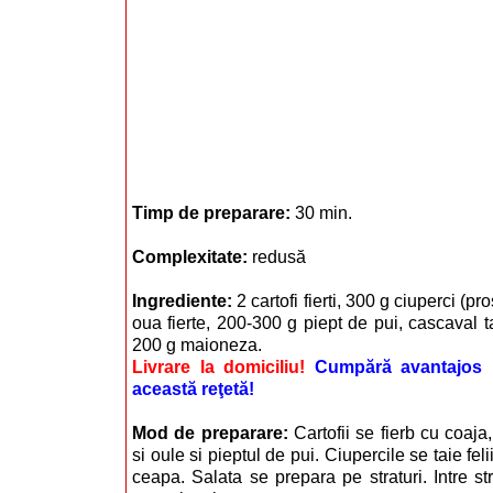
Timp de preparare:
30 min.
Complexitate:
redusă
Ingrediente:
2 cartofi fierti, 300 g ciuperci (p
oua fierte, 200-300 g piept de pui, cascaval t
200 g maioneza.
Livrare la domiciliu!
Cumpără avantajos i
această reţetă!
Mod de preparare:
Cartofii se fierb cu coaj
si oule si pieptul de pui. Ciupercile se taie feli
ceapa. Salata se prepara pe straturi. Intre st