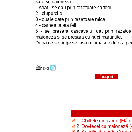
sare si maioneza.
1 strat - se dau prin razatoare cartofii
2 - ciupercile
3 - ouale date prin razatoare mica
4 - carnea taiata felii
5 - se presara cascavalul dat prin razatoa
maioneza si se presara cu nuci maruntite.
Dupa ce se unge se lasa o jumatate de ora pen
Înapoi
1.
Chiftele din carne
(Mânc
2.
Dovlecei cu maioneză
(
3.
Aperitiv din brânză de 