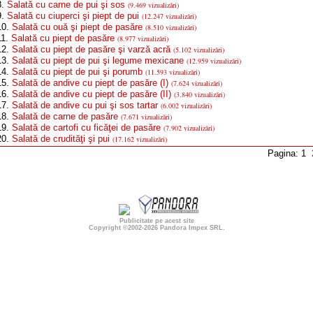
8.
Salată cu carne de pui şi sos
(9.469 vizualizări)
9.
Salată cu ciuperci şi piept de pui
(12.247 vizualizări)
0.
Salată cu ouă şi piept de pasăre
(8.510 vizualizări)
1.
Salată cu piept de pasăre
(8.977 vizualizări)
2.
Salată cu piept de pasăre şi varză acră
(5.102 vizualizări)
3.
Salată cu piept de pui şi legume mexicane
(12.959 vizualizări)
4.
Salată cu piept de pui şi porumb
(11.593 vizualizări)
5.
Salată de andive cu piept de pasăre (I)
(7.624 vizualizări)
6.
Salată de andive cu piept de pasăre (II)
(3.840 vizualizări)
7.
Salată de andive cu pui şi sos tartar
(6.002 vizualizări)
8.
Salată de carne de pasăre
(7.671 vizualizări)
9.
Salată de cartofi cu ficăţei de pasăre
(7.902 vizualizări)
0.
Salată de crudităţi şi pui
(17.162 vizualizări)
Pagina: 1
Publicitate pe acest site
Copyright ©2002-2026
Pandora Impex SRL
.