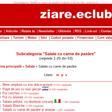
Subcategoria "Salate cu carne de pasăre" (reţetele 1-20 din 53) - eculinar.ro
ar
|
Articole
|
Rețeta ta
|
Newsletter
|
Ultimele
|
RSS
|
Link-uri
|
Contac
iliare
|
Turism
|
Meteo
|
Știri
|
Coduri poștale
|
Financiare
|
Curs valu
Subcategoria "Salate cu carne de pasăre"
(reţetele 1-20 din 53)
ina principală
»
Salate
» Salate cu carne de pasăre
Litere:
m
p
s
1.
Mere umplute cu sos dulce-acrişor
(5.234 vizualizări)
2.
Piept de pui cu nuci pecan
(9.429 vizualizări)
3.
Pui cerchez
(5.973 vizualizări)
4.
Pui cu ananas
(10.224 vizualizări)
5.
Salata şefului, cu dovlecei crocanţi
(7.186 vizualizări)
6.
Salată Blanche
(7.450 vizualizări)
7.
Salată cu carne de pasăre şi ananas
(7.607 vizualizări)