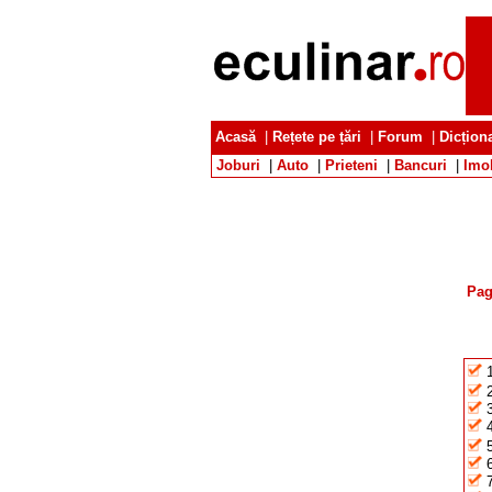
Acasă
|
Rețete pe țări
|
Forum
|
Dicțion
Joburi
|
Auto
|
Prieteni
|
Bancuri
|
Imob
Pag