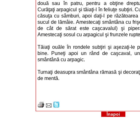
două sau în patru, pentru a obţine dreptu
Curăţaţi arpagicul şi tăiaţi-l în feliuţe subţiri. C
căsuţa cu sâmburi, apoi daţi-l pe răzătoarea
sucul de lămâie. Amestecaţi smântâna cu frişca
de cât de sărat este caşcavalul) şi pipera
Amestecaţi sosul cu arpagicul şi frunzele rupt
Tăiaţi ouăle în rondele subţiri şi aşezaţi-le 
bine. Puneţi apoi un rând de caşcaval, u
smântână cu arpagic.
Turnaţi deasupra smântâna rămasă şi decoraţi 
de mentă.
Înapoi