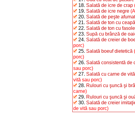
18.
Salată de icre de crap
19.
Salată de icre negre
(A
20.
Salată de peşte afumat 
21.
Salată de ton cu ceap
22.
Salată de ton cu fasole 
23.
Supă cu brânză de oai
24.
Salată de creier de bo
porc)
25.
Salată boeuf dietetică
porc)
26.
Salată consistentă de 
sau porc)
27.
Salată cu carne de vită
vită sau porc)
28.
Rulouri cu şuncă şi brâ
carne)
29.
Rulouri cu şuncă şi ou
30.
Salată de creier imitaţ
de vită sau porc)