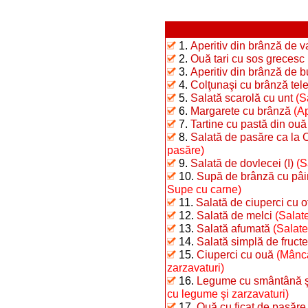
1.
Aperitiv din brânză de 
2.
Ouă tari cu sos grecesc
3.
Aperitiv din brânză de b
4.
Colţunaşi cu brânză te
5.
Salată scarolă cu unt
(S
6.
Margarete cu brânză
(Ap
7.
Tartine cu pastă din ouă f
8.
Salată de pasăre ca la 
pasăre)
9.
Salată de dovlecei (I)
(S
10.
Supă de brânză cu pâi
Supe cu carne)
11.
Salată de ciuperci cu o
12.
Salată de melci
(Salate
13.
Salată afumată
(Salate
14.
Salată simplă de fructe
15.
Ciuperci cu ouă
(Mâncă
zarzavaturi)
16.
Legume cu smântână şi 
cu legume şi zarzavaturi)
17.
Ouă cu ficat de pasăre