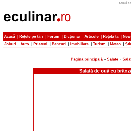
Salată de
Acasă
|
Rețete pe țări
|
Forum
|
Dicționar
|
Articole
|
Rețeta ta
|
News
Joburi
|
Auto
|
Prieteni
|
Bancuri
|
Imobiliare
|
Turism
|
Meteo
|
Ști
Pagina principală
»
Salate
»
Sala
Salată de ouă cu brânz