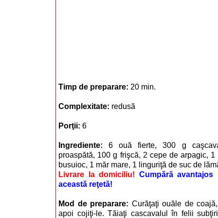
Timp de preparare:
20 min.
Complexitate:
redusă
Porţii:
6
Ingrediente:
6 ouă fierte, 300 g caşca
proaspătă, 100 g frişcă, 2 cepe de arpagic, 1
busuioc, 1 măr mare, 1 linguriţă de suc de lămâ
Livrare la domiciliu!
Cumpără avantajos i
această reţetă!
Mod de preparare:
Curăţaţi ouăle de coajă, 
apoi cojiţi-le. Tăiaţi cascavalul în felii subţi