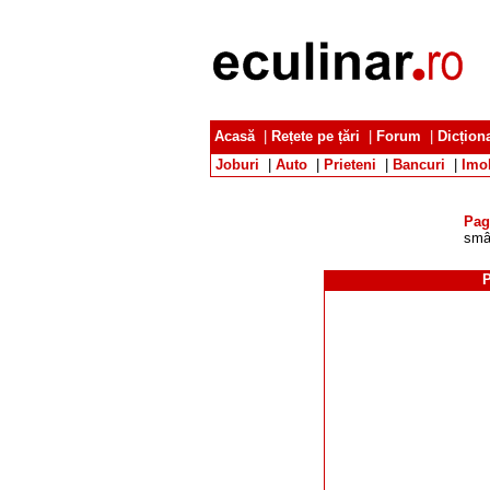
Acasă
|
Rețete pe țări
|
Forum
|
Dicțion
Joburi
|
Auto
|
Prieteni
|
Bancuri
|
Imob
Pag
smâ
P