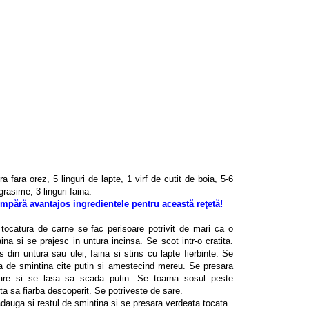
a fara orez, 5 linguri de lapte, 1 virf de cutit de boia, 5-6
 grasime, 3 linguri faina.
mpără avantajos ingredientele pentru această reţetă!
 tocatura de carne se fac perisoare potrivit de mari ca o
ina si se prajesc in untura incinsa. Se scot intr-o cratita.
 din untura sau ulei, faina si stins cu lapte fierbinte. Se
a de smintina cite putin si amestecind mereu. Se presara
oare si se lasa sa scada putin. Se toarna sosul peste
ita sa fiarba descoperit. Se potriveste de sare.
adauga si restul de smintina si se presara verdeata tocata.