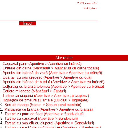
2.999 vizualizări
938 tipăriri
Înapoi
Alte reţete
1.
Caşcaval pane
(Aperitive > Aperitive cu brânză)
2.
Chiftele din carne
(Mâncăruri > Mâncăruri cu carne tocată)
3.
Aperitiv din brânză de vacă
(Aperitive > Aperitive cu brânză)
4.
Ouă tari cu sos grecesc
(Aperitive > Aperitive cu ouă)
5.
Aperitiv din brânză de burduf
(Aperitive > Aperitive cu brânză)
6.
Colţunaşi cu brânză telemea
(Aperitive > Aperitive cu brânză)
7.
Cotlete milaneze
(Mâncăruri > Fripturi)
8.
Tartine cu ciuperci
(Aperitive > Aperitive cu ciuperci)
9.
Îngheţată de zmeură şi lămâie
(Dulciuri > Îngheţate)
10.
Sos de mango
(Sosuri > Sosuri condimentate)
11.
Margarete cu brânză
(Aperitive > Aperitive cu brânză)
12.
Tartine cu pate de ficat
(Aperitive > Sandviciuri)
13.
Tartine cu caşcaval
(Aperitive > Sandviciuri)
14.
Tartine cu sos alb cu ciuperci
(Aperitive > Sandviciuri)
15.
Tartine cu pastă din ouă fierte tari
(Aperitive > Sandviciuri)