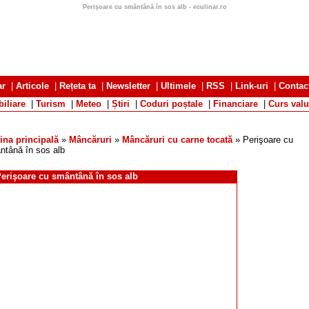
Perişoare cu smântână în sos alb - eculinar.ro
ar
|
Articole
|
Rețeta ta
|
Newsletter
|
Ultimele
|
RSS
|
Link-uri
|
Contac
iliare
|
Turism
|
Meteo
|
Știri
|
Coduri poștale
|
Financiare
|
Curs valu
ina principală
»
Mâncăruri
»
Mâncăruri cu carne tocată
» Perişoare cu
ntână în sos alb
erişoare cu smântână în sos alb