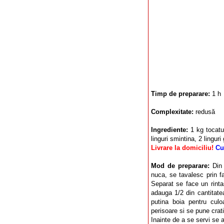
Timp de preparare:
1 h
Complexitate:
redusă
Ingrediente:
1 kg tocatur
linguri smintina, 2 linguri
Livrare la domiciliu!
Cu
Mod de preparare:
Din
nuca, se tavalesc prin fa
Separat se face un rintas
adauga 1/2 din cantitate
putina boia pentru cul
perisoare si se pune crat
Inainte de a se servi se 