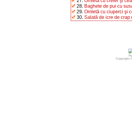
27.
Omletă cu creier şi ce
28.
Baghete de pui cu sus
29.
Omletă cu ciuperci şi 
30.
Salată de icre de crap
Pu
Copyright 