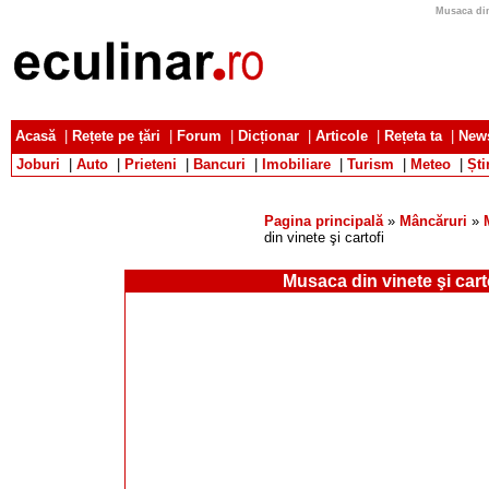
Musaca din 
Acasă
|
Rețete pe țări
|
Forum
|
Dicționar
|
Articole
|
Rețeta ta
|
News
Joburi
|
Auto
|
Prieteni
|
Bancuri
|
Imobiliare
|
Turism
|
Meteo
|
Ști
Pagina principală
»
Mâncăruri
»
din vinete şi cartofi
Musaca din vinete şi cart