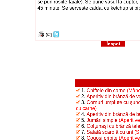
se pun rosiile taiate). Se pune vasul la cuptor,
45 minute. Se serveste calda, cu ketchup si pi
Înapoi
1.
Chiftele din carne
(Mânc
2.
Aperitiv din brânză de 
3.
Cornuri umplute cu şunc
cu carne)
4.
Aperitiv din brânză de b
5.
Jumări simple
(Aperitive
6.
Colţunaşi cu brânză te
7.
Salată scarolă cu unt
(S
8.
Gogoşi pripite
(Aperitiv