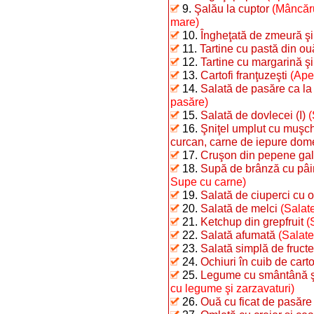
9.
Şalău la cuptor
(Mâncăru
mare)
10.
Îngheţată de zmeură şi
11.
Tartine cu pastă din ouă 
12.
Tartine cu margarină şi
13.
Cartofi franţuzeşti
(Ape
14.
Salată de pasăre ca la
pasăre)
15.
Salată de dovlecei (I)
(
16.
Şniţel umplut cu muşchi
curcan, carne de iepure dome
17.
Cruşon din pepene ga
18.
Supă de brânză cu pâi
Supe cu carne)
19.
Salată de ciuperci cu o
20.
Salată de melci
(Salate
21.
Ketchup din grepfruit
(
22.
Salată afumată
(Salate
23.
Salată simplă de fructe
24.
Ochiuri în cuib de carto
25.
Legume cu smântână şi 
cu legume şi zarzavaturi)
26.
Ouă cu ficat de pasăre