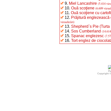
9.
Miel Lancashire
(5.414 vizu
10.
Ouă scoţiene
(6.609 vizual
11.
Ouă scoţiene cu cartof
12.
Prăjitură englezească
vizualizări)
13.
Shepherd`s Pie (Turta 
14.
Sos Cumberland
(14.614
15.
Spanac englezesc
(7.57
16.
Tort englez de ciocolat
Pu
Copyright 