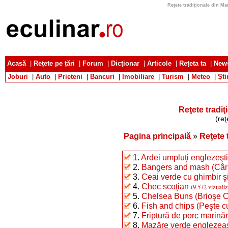
Reţete tradiţionale din Mar
Acasă
|
Rețete pe țări
|
Forum
|
Dicționar
|
Articole
|
Rețeta ta
|
News
Joburi
|
Auto
|
Prieteni
|
Bancuri
|
Imobiliare
|
Turism
|
Meteo
|
Ști
Reţete tradiţ
(reţ
Pagina principală
»
Reţete 
1.
Ardei umpluţi englezeşti
2.
Bangers and mash (Cârn
3.
Ceai verde cu ghimbir ş
4.
Chec scoţian
(9.572 vizualiz
5.
Chelsea Buns (Brioşe 
6.
Fish and chips (Peşte cu 
7.
Friptură de porc marină
8.
Mazăre verde englezea