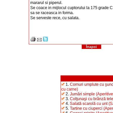
mararul si piperul.
Se coace in mijlocul cuptorului la 175 grade C
sa se raceasca in forma.
Se serveste rece, cu salata.
Înapoi
1.
Cornuri umplute cu şunc
cu carne)
2.
Jumări simple
(Aperitive
3.
Colţunaşi cu brânză te
4.
Salată scarolă cu unt
(S
5.
Tartine cu ciuperci
(Aper