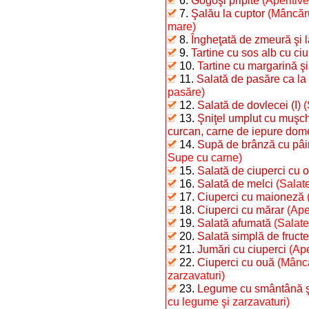
6.
Gogoşi pripite
(Aperitiv
7.
Şalău la cuptor
(Mâncăru
mare)
8.
Îngheţată de zmeură şi 
9.
Tartine cu sos alb cu ciu
10.
Tartine cu margarină şi
11.
Salată de pasăre ca la
pasăre)
12.
Salată de dovlecei (I)
(
13.
Şniţel umplut cu muşchi
curcan, carne de iepure dome
14.
Supă de brânză cu pâi
Supe cu carne)
15.
Salată de ciuperci cu o
16.
Salată de melci
(Salate
17.
Ciuperci cu maioneză
18.
Ciuperci cu mărar
(Ape
19.
Salată afumată
(Salate
20.
Salată simplă de fructe
21.
Jumări cu ciuperci
(Ape
22.
Ciuperci cu ouă
(Mâncă
zarzavaturi)
23.
Legume cu smântână şi 
cu legume şi zarzavaturi)