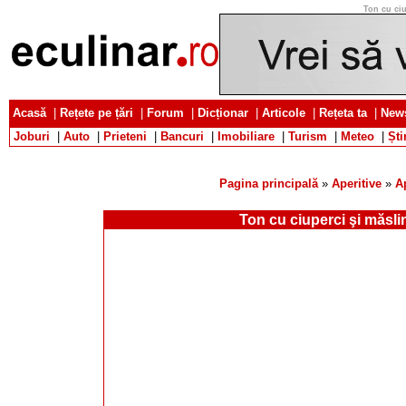
Ton cu ciu
Acasă
|
Rețete pe țări
|
Forum
|
Dicționar
|
Articole
|
Rețeta ta
|
News
Joburi
|
Auto
|
Prieteni
|
Bancuri
|
Imobiliare
|
Turism
|
Meteo
|
Ști
Pagina principală
»
Aperitive
»
A
Ton cu ciuperci şi măsli