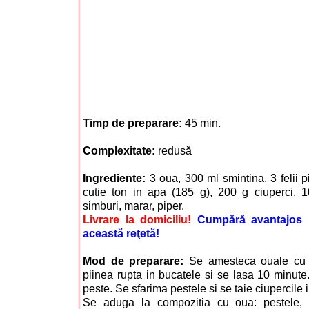
Timp de preparare:
45 min.
Complexitate:
redusă
Ingrediente:
3 oua, 300 ml smintina, 3 felii p
cutie ton in apa (185 g), 200 g ciuperci, 
simburi, marar, piper.
Livrare la domiciliu!
Cumpără avantajos i
această reţetă!
Mod de preparare:
Se amesteca ouale cu 
piinea rupta in bucatele si se lasa 10 minut
peste. Se sfarima pestele si se taie ciupercile i
Se aduga la compozitia cu oua: pestele, ci