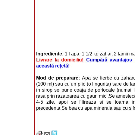
Ingrediente:
1 l apa, 1 1/2 kg zahar, 2 lamii ma
Livrare la domiciliu!
Cumpără avantajos i
această reţetă!
Mod de preparare:
Apa se fierbe cu zahar
(100 ml) sau cu un plic (o lingurita) sare de la
in sirop se pune coaja de portocale (numai l
rasa prin razatoarea cu gauri mici.Se amesteca
4-5 zile, apoi se filtreaza si se toarna in
precedenta.Se bea cu apa minerala sau cu sif