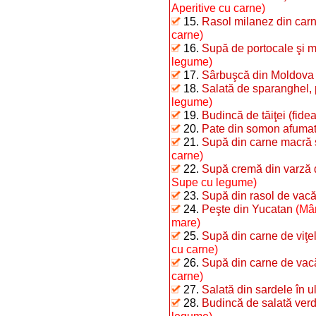
Aperitive cu carne)
15.
Rasol milanez din carn
carne)
16.
Supă de portocale şi m
legume)
17.
Sârbuşcă din Moldova
18.
Salată de sparanghel, 
legume)
19.
Budincă de tăiţei (fide
20.
Pate din somon afuma
21.
Supă din carne macră 
carne)
22.
Supă cremă din varză 
Supe cu legume)
23.
Supă din rasol de vac
24.
Peşte din Yucatan
(Mân
mare)
25.
Supă din carne de viţel
cu carne)
26.
Supă din carne de vacă 
carne)
27.
Salată din sardele în u
28.
Budincă de salată ver