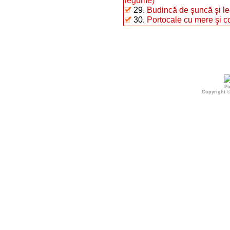
legume)
29.
Budincă de şuncă şi 
30.
Portocale cu mere şi c
Pu
Copyright 