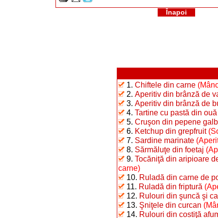
Înapoi
1.
Chiftele din carne
(Mânc
2.
Aperitiv din brânză de 
3.
Aperitiv din brânză de b
4.
Tartine cu pastă din ouă f
5.
Cruşon din pepene gal
6.
Ketchup din grepfruit
(So
7.
Sardine marinate
(Aperi
8.
Sărmăluţe din foetaj
(Ap
9.
Tocăniţă din aripioare d
carne)
10.
Ruladă din carne de p
11.
Ruladă din friptură
(Ape
12.
Rulouri din şuncă şi car
13.
Şniţele din curcan
(Mân
14.
Rulouri din costiţă afu