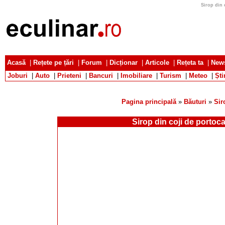
Sirop din 
Acasă
|
Rețete pe țări
|
Forum
|
Dicționar
|
Articole
|
Rețeta ta
|
News
Joburi
|
Auto
|
Prieteni
|
Bancuri
|
Imobiliare
|
Turism
|
Meteo
|
Ști
Pagina principală
»
Băuturi
»
Sir
Sirop din coji de portoca