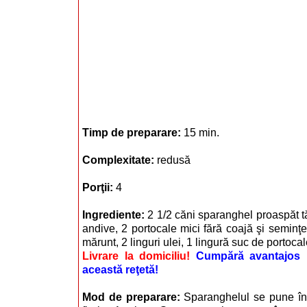
Timp de preparare:
15 min.
Complexitate:
redusă
Porţii:
4
Ingrediente:
2 1/2 căni sparanghel proaspăt tă
andive, 2 portocale mici fără coajă şi seminţe
mărunt, 2 linguri ulei, 1 lingură suc de portocale
Livrare la domiciliu!
Cumpără avantajos i
această reţetă!
Mod de preparare:
Sparanghelul se pune înt