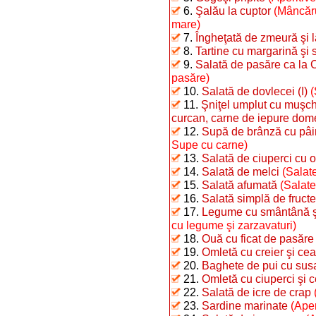
6.
Şalău la cuptor
(Mâncăru
mare)
7.
Îngheţată de zmeură şi 
8.
Tartine cu margarină şi 
9.
Salată de pasăre ca la 
pasăre)
10.
Salată de dovlecei (I)
(
11.
Şniţel umplut cu muşchi
curcan, carne de iepure dome
12.
Supă de brânză cu pâi
Supe cu carne)
13.
Salată de ciuperci cu o
14.
Salată de melci
(Salate
15.
Salată afumată
(Salate
16.
Salată simplă de fructe
17.
Legume cu smântână şi 
cu legume şi zarzavaturi)
18.
Ouă cu ficat de pasăre
19.
Omletă cu creier şi ce
20.
Baghete de pui cu sus
21.
Omletă cu ciuperci şi 
22.
Salată de icre de crap
23.
Sardine marinate
(Aper