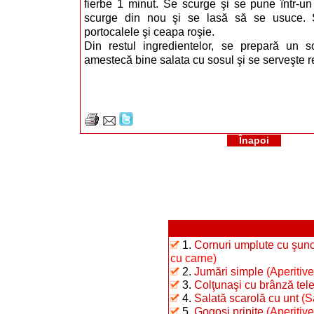
fierbe 1 minut. Se scurge şi se pune într-u
scurge din nou şi se lasă să se usuce. 
portocalele şi ceapa roşie.
Din restul ingredientelor, se prepară un s
amestecă bine salata cu sosul şi se serveşte r
Înapoi
1.
Cornuri umplute cu şunc
cu carne)
2.
Jumări simple
(Aperitive
3.
Colţunaşi cu brânză te
4.
Salată scarolă cu unt
(S
5.
Gogoşi pripite
(Aperitiv