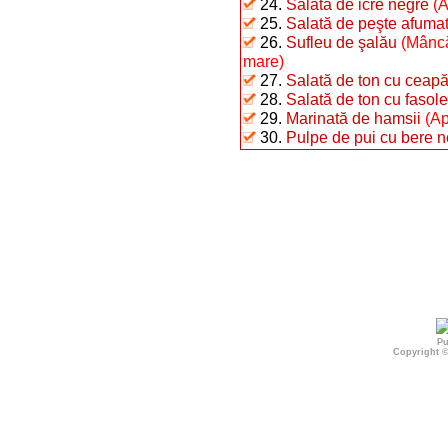
24.
Salată de icre negre
(A
25.
Salată de peşte afumat 
26.
Sufleu de şalău
(Mâncă
mare)
27.
Salată de ton cu ceap
28.
Salată de ton cu fasole 
29.
Marinată de hamsii
(Ap
30.
Pulpe de pui cu bere n
Pu
Copyright 