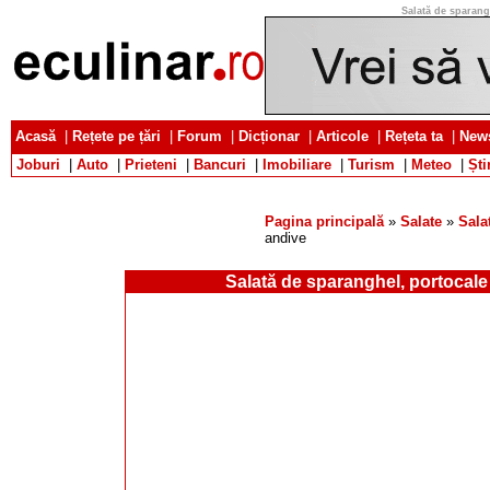
Salată de sparangh
Acasă
|
Rețete pe țări
|
Forum
|
Dicționar
|
Articole
|
Rețeta ta
|
News
Joburi
|
Auto
|
Prieteni
|
Bancuri
|
Imobiliare
|
Turism
|
Meteo
|
Ști
Pagina principală
»
Salate
»
Sala
andive
Salată de sparanghel, portocale