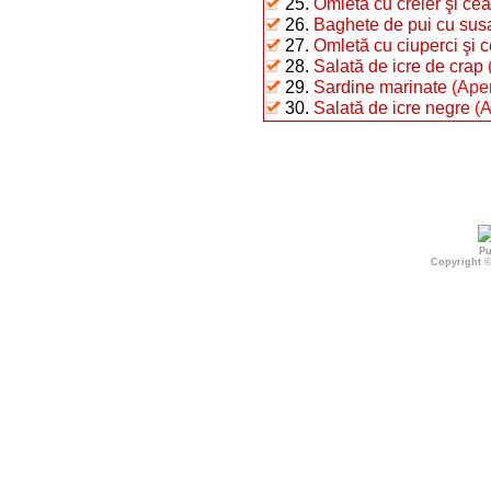
25.
Omletă cu creier şi ce
26.
Baghete de pui cu sus
27.
Omletă cu ciuperci şi 
28.
Salată de icre de crap
29.
Sardine marinate
(Aper
30.
Salată de icre negre
(A
Pu
Copyright 