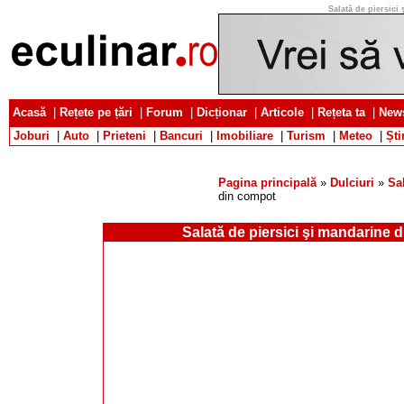
Salată de piersici
Acasă
|
Rețete pe țări
|
Forum
|
Dicționar
|
Articole
|
Rețeta ta
|
News
Joburi
|
Auto
|
Prieteni
|
Bancuri
|
Imobiliare
|
Turism
|
Meteo
|
Ști
Pagina principală
»
Dulciuri
»
Sal
din compot
Salată de piersici şi mandarine 