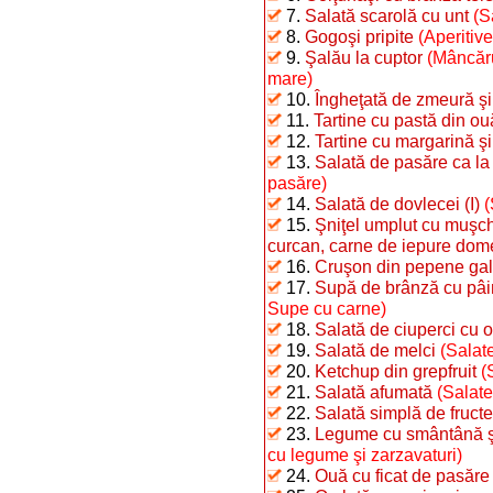
7.
Salată scarolă cu unt
(S
8.
Gogoşi pripite
(Aperitiv
9.
Şalău la cuptor
(Mâncăru
mare)
10.
Îngheţată de zmeură şi
11.
Tartine cu pastă din ouă 
12.
Tartine cu margarină şi
13.
Salată de pasăre ca la
pasăre)
14.
Salată de dovlecei (I)
(
15.
Şniţel umplut cu muşchi
curcan, carne de iepure dome
16.
Cruşon din pepene ga
17.
Supă de brânză cu pâi
Supe cu carne)
18.
Salată de ciuperci cu o
19.
Salată de melci
(Salate
20.
Ketchup din grepfruit
(
21.
Salată afumată
(Salate
22.
Salată simplă de fructe
23.
Legume cu smântână şi 
cu legume şi zarzavaturi)
24.
Ouă cu ficat de pasăre