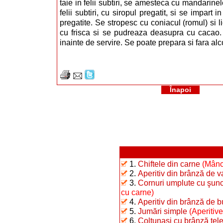
taie in felii subtiri, se amesteca cu mandarin
felii subtiri, cu siropul pregatit, si se impart i
pregatite. Se stropesc cu coniacul (romul) si 
cu frisca si se pudreaza deasupra cu cacao.
inainte de servire. Se poate prepara si fara alc
Înapoi
1.
Chiftele din carne
(Mânc
2.
Aperitiv din brânză de 
3.
Cornuri umplute cu şunc
cu carne)
4.
Aperitiv din brânză de b
5.
Jumări simple
(Aperitive
6.
Colţunaşi cu brânză te