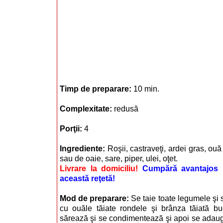
Timp de preparare:
10 min.
Complexitate:
redusă
Porţii:
4
Ingrediente:
Roşii, castraveţi, ardei gras, ouă
sau de oaie, sare, piper, ulei, oţet.
Livrare la domiciliu!
Cumpără avantajos i
această reţetă!
Mod de preparare:
Se taie toate legumele ş
cu ouăle tăiate rondele şi brânza tăiată bu
sărează şi se condimentează şi apoi se adaugă 