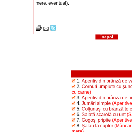
mere, eventual).
Înapoi
1.
Aperitiv din brânză de 
2.
Cornuri umplute cu şunc
cu carne)
3.
Aperitiv din brânză de b
4.
Jumări simple
(Aperitive
5.
Colţunaşi cu brânză te
6.
Salată scarolă cu unt
(S
7.
Gogoşi pripite
(Aperitiv
8.
Şalău la cuptor
(Mâncăru
mare)