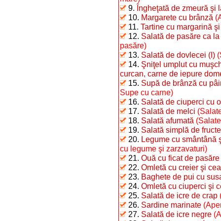
9.
Îngheţată de zmeură şi 
10.
Margarete cu brânză
(
11.
Tartine cu margarină şi
12.
Salată de pasăre ca la
pasăre)
13.
Salată de dovlecei (I)
(
14.
Şniţel umplut cu muşchi
curcan, carne de iepure dome
15.
Supă de brânză cu pâi
Supe cu carne)
16.
Salată de ciuperci cu o
17.
Salată de melci
(Salate
18.
Salată afumată
(Salate
19.
Salată simplă de fructe
20.
Legume cu smântână şi 
cu legume şi zarzavaturi)
21.
Ouă cu ficat de pasăre
22.
Omletă cu creier şi ce
23.
Baghete de pui cu sus
24.
Omletă cu ciuperci şi 
25.
Salată de icre de crap
26.
Sardine marinate
(Aper
27.
Salată de icre negre
(A