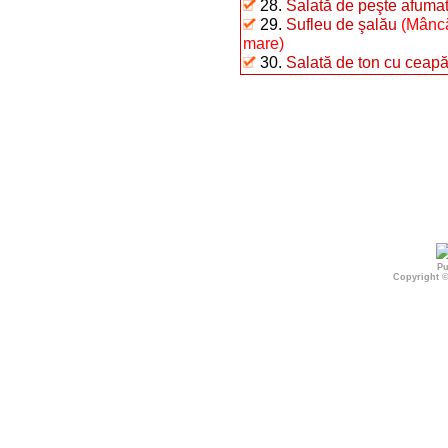
28.
Salată de peşte afumat 
29.
Sufleu de şalău
(Mâncă
mare)
30.
Salată de ton cu ceap
Pu
Copyright 