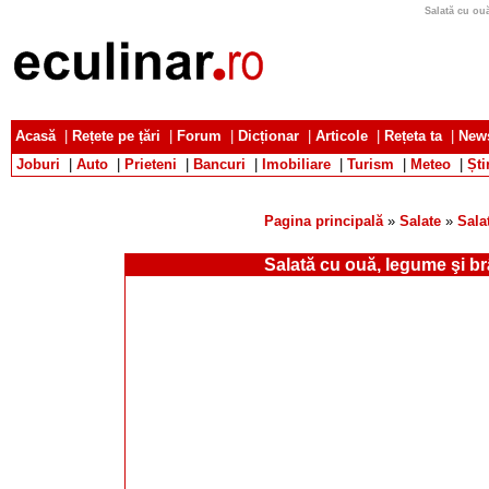
Salată cu ouă
Acasă
|
Rețete pe țări
|
Forum
|
Dicționar
|
Articole
|
Rețeta ta
|
News
Joburi
|
Auto
|
Prieteni
|
Bancuri
|
Imobiliare
|
Turism
|
Meteo
|
Ști
Pagina principală
»
Salate
»
Sala
Salată cu ouă, legume şi b