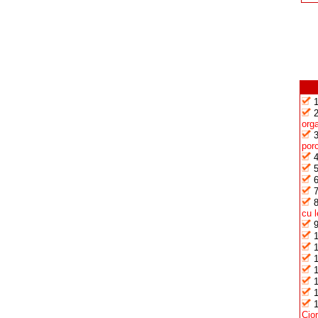
org
por
cu 
Cio