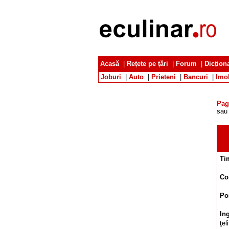
Acasă
|
Rețete pe țări
|
Forum
|
Dicțion
Joburi
|
Auto
|
Prieteni
|
Bancuri
|
Imob
Pag
sau
Ti
Co
Por
In
ţel