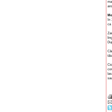
ma
aro
Mo
în 
ca 
Za
li
Du
Cân
tăi
Cio
co
la
sau