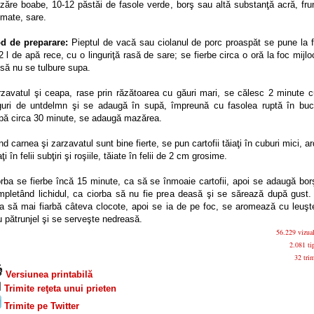
zăre boabe, 10-12 păstăi de fasole verde, borş sau altă substanţă acră, fru
mate, sare.
d de preparare:
Pieptul de vacă sau ciolanul de porc proaspăt se pune la f
2 l de apă rece, cu o linguriţă rasă de sare; se fierbe circa o oră la foc mijlo
să nu se tulbure supa.
rzavatul şi ceapa, rase prin răzătoarea cu găuri mari, se călesc 2 minute c
nguri de untdelmn şi se adaugă în supă, împreună cu fasolea ruptă în bucă
pă circa 30 minute, se adaugă mazărea.
d carnea şi zarzavatul sunt bine fierte, se pun cartofii tăiaţi în cuburi mici, ar
aţi în felii subţiri şi roşiile, tăiate în felii de 2 cm grosime.
rba se fierbe încă 15 minute, ca să se înmoaie cartofii, apoi se adaugă bor
mpletând lichidul, ca ciorba să nu fie prea deasă şi se sărează după gust.
sa să mai fiarbă câteva clocote, apoi se ia de pe foc, se aromează cu leuşt
 pătrunjel şi se serveşte nedreasă.
56.229 vizual
2.081 tip
32 trim
Versiunea printabilă
Trimite reţeta unui prieten
Trimite pe Twitter