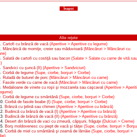
Înapoi
Alte reţete
1.
Cartofi cu brânză de vacă
(Aperitive > Aperitive cu legume)
2.
Mâncărică de momiţe, creier sau măduvioară
(Mâncăruri > Mâncăruri cu
ane)
3.
Salată de cartofi cu costiţă sau bacon
(Salate > Salate cu carne de vită sa
c)
4.
Sandvici cu şuncă (II)
(Aperitive > Sandviciuri)
5.
Ciorbă de legume
(Supe, ciorbe, borşuri > Ciorbe)
6.
Ruladă de buturel de porc
(Mâncăruri > Mâncăruri cu carne)
7.
Fasole verde cu carne de vacă
(Mâncăruri > Mâncăruri cu carne)
8.
Medalioane de vinete cu roşii şi mozzarela sau caşcaval
(Aperitive > Aperit
legume)
9.
Ciorbă de legume cu smântână
(Supe, ciorbe, borşuri > Ciorbe)
10.
Ciorbă de fasole boabe (I)
(Supe, ciorbe, borşuri > Ciorbe)
11.
Brânză cu ţelină sau chimen
(Aperitive > Aperitive cu brânză)
12.
Budincă cu brânză de vacă (I)
(Aperitive > Aperitive cu brânză)
13.
Budincă de brânză de vacă (II)
(Aperitive > Aperitive cu brânză)
14.
Desert din brânză de vaci cu zmeură, căpşuni, frăguţe
(Dulciuri > Creme)
15.
Borş moldovenesc cu piept de vacă şi tăiţei
(Supe, ciorbe, borşuri > Borşur
16.
Ciorbă de miel cu smântână şi zeamă de lămâie
(Supe, ciorbe, borşuri >
rbe)