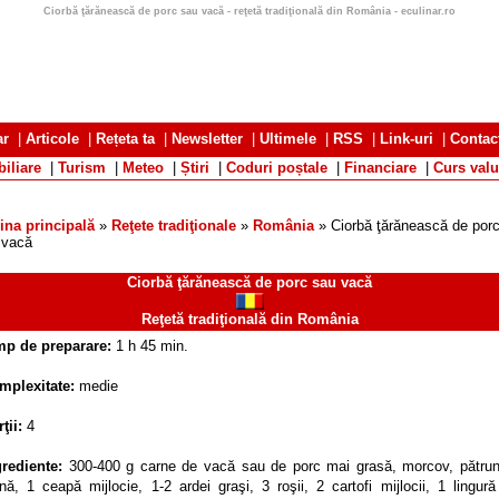
Ciorbă ţărănească de porc sau vacă - reţetă tradiţională din România - eculinar.ro
ar
|
Articole
|
Rețeta ta
|
Newsletter
|
Ultimele
|
RSS
|
Link-uri
|
Contac
iliare
|
Turism
|
Meteo
|
Știri
|
Coduri poștale
|
Financiare
|
Curs valu
ina principală
»
Reţete tradiţionale
»
România
» Ciorbă ţărănească de por
 vacă
Ciorbă ţărănească de porc sau vacă
Reţetă tradiţională din România
mp de preparare:
1 h 45 min.
mplexitate:
medie
ţii:
4
grediente:
300-400 g carne de vacă sau de porc mai grasă, morcov, pătrunj
ină, 1 ceapă mijlocie, 1-2 ardei graşi, 3 roşii, 2 cartofi mijlocii, 1 lingur