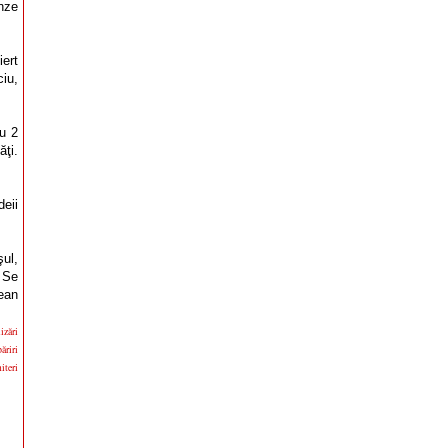
nze
iert
ciu,
u 2
ţi.
deii
şul,
 Se
ean
izări
ăriri
iteri