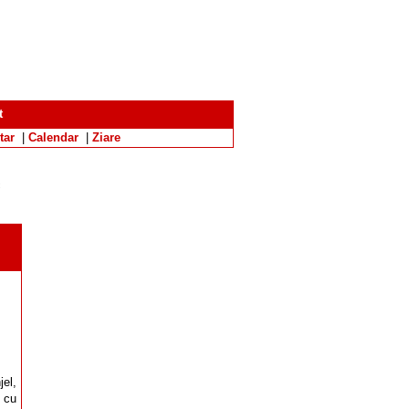
t
tar
|
Calendar
|
Ziare
c
el,
ă cu