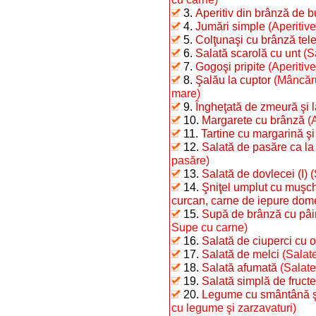
3.
Aperitiv din brânză de b
4.
Jumări simple
(Aperitive
5.
Colţunaşi cu brânză te
6.
Salată scarolă cu unt
(S
7.
Gogoşi pripite
(Aperitiv
8.
Şalău la cuptor
(Mâncăru
mare)
9.
Îngheţată de zmeură şi 
10.
Margarete cu brânză
(
11.
Tartine cu margarină şi
12.
Salată de pasăre ca la
pasăre)
13.
Salată de dovlecei (I)
(
14.
Şniţel umplut cu muşchi
curcan, carne de iepure dome
15.
Supă de brânză cu pâi
Supe cu carne)
16.
Salată de ciuperci cu o
17.
Salată de melci
(Salate
18.
Salată afumată
(Salate
19.
Salată simplă de fructe
20.
Legume cu smântână şi 
cu legume şi zarzavaturi)