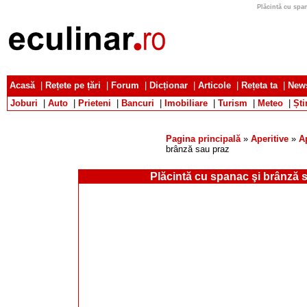
Plăcintă cu span
Acasă
|
Rețete pe țări
|
Forum
|
Dicționar
|
Articole
|
Rețeta ta
|
News
Joburi
|
Auto
|
Prieteni
|
Bancuri
|
Imobiliare
|
Turism
|
Meteo
|
Ști
Pagina principală
»
Aperitive
»
A
brânză sau praz
Plăcintă cu spanac şi brânză 