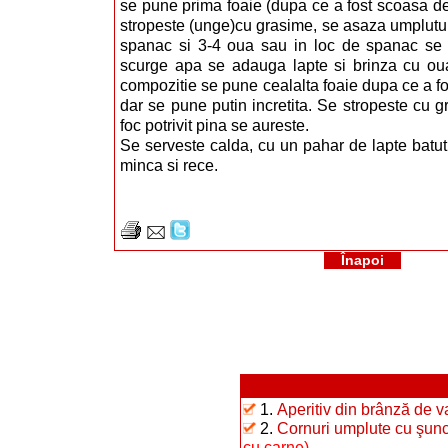
se pune prima foaie (dupa ce a fost scoasa de l
stropeste (unge)cu grasime, se asaza umplutur
spanac si 3-4 oua sau in loc de spanac se 
scurge apa se adauga lapte si brinza cu ou
compozitie se pune cealalta foaie dupa ce a fo
dar se pune putin incretita. Se stropeste cu 
foc potrivit pina se aureste.
Se serveste calda, cu un pahar de lapte batu
minca si rece.
Înapoi
1.
Aperitiv din brânză de 
2.
Cornuri umplute cu şunc
cu carne)