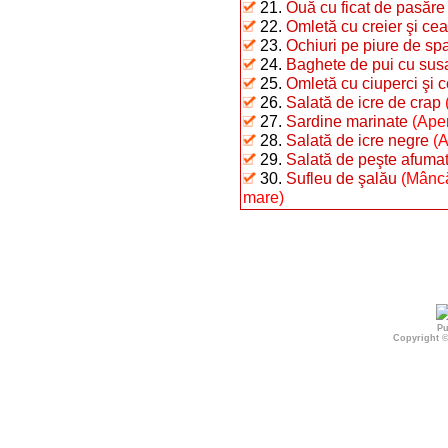
21.
Ouă cu ficat de pasăre
22.
Omletă cu creier şi ce
23.
Ochiuri pe piure de sp
24.
Baghete de pui cu sus
25.
Omletă cu ciuperci şi 
26.
Salată de icre de crap
27.
Sardine marinate
(Aper
28.
Salată de icre negre
(A
29.
Salată de peşte afumat 
30.
Sufleu de şalău
(Mâncă
mare)
Pu
Copyright 