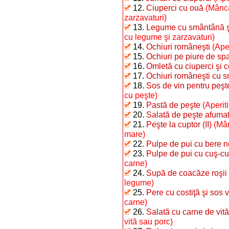
12.
Ciuperci cu ouă
(Mâncă
zarzavaturi)
13.
Legume cu smântână şi 
cu legume şi zarzavaturi)
14.
Ochiuri româneşti
(Ape
15.
Ochiuri pe piure de sp
16.
Omletă cu ciuperci şi 
17.
Ochiuri româneşti cu 
18.
Sos de vin pentru peşt
cu peşte)
19.
Pastă de peşte
(Aperit
20.
Salată de peşte afumat 
21.
Peşte la cuptor (II)
(Mân
mare)
22.
Pulpe de pui cu bere n
23.
Pulpe de pui cu cuş-cu
carne)
24.
Supă de coacăze roşii
legume)
25.
Pere cu costiţă şi sos 
carne)
26.
Salată cu carne de vită
vită sau porc)