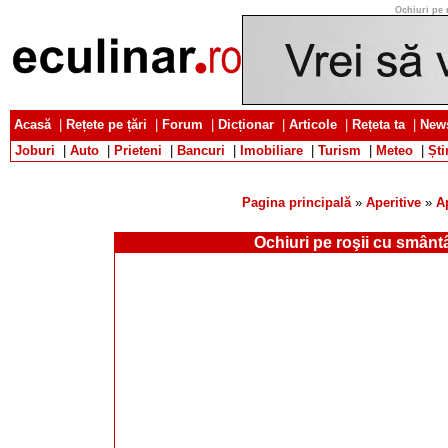
Ochiuri pe 
Acasă
|
Rețete pe țări
|
Forum
|
Dicționar
|
Articole
|
Rețeta ta
|
News
Joburi
|
Auto
|
Prieteni
|
Bancuri
|
Imobiliare
|
Turism
|
Meteo
|
Ști
Pagina principală
»
Aperitive
»
A
Ochiuri pe roşii cu smânt