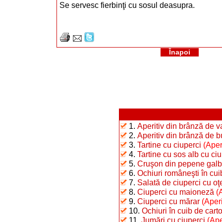
Se servesc fierbinţi cu sosul deasupra.
Înapoi
1.
Aperitiv din brânză de 
2.
Aperitiv din brânză de b
3.
Tartine cu ciuperci
(Aper
4.
Tartine cu sos alb cu ciu
5.
Cruşon din pepene gal
6.
Ochiuri româneşti în cui
7.
Salată de ciuperci cu oţ
8.
Ciuperci cu maioneză
(
9.
Ciuperci cu mărar
(Aperi
10.
Ochiuri în cuib de carto
11.
Jumări cu ciuperci
(Ape