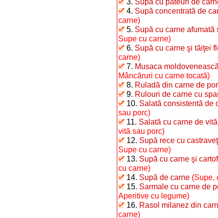
3.
Supă cu pateuri de carn
4.
Supă concentrată de ca
carne)
5.
Supă cu carne afumată ş
Supe cu carne)
6.
Supă cu carne şi tăiţei fl
carne)
7.
Musaca moldovenească d
Mâncăruri cu carne tocată)
8.
Ruladă din carne de po
9.
Rulouri de carne cu sp
10.
Salată consistentă de 
sau porc)
11.
Salată cu carne de vită
vită sau porc)
12.
Supă rece cu castraveţi
Supe cu carne)
13.
Supă cu carne şi cartofi
cu carne)
14.
Supă de carne
(Supe, 
15.
Sarmale cu carne de po
Aperitive cu legume)
16.
Rasol milanez din carn
carne)