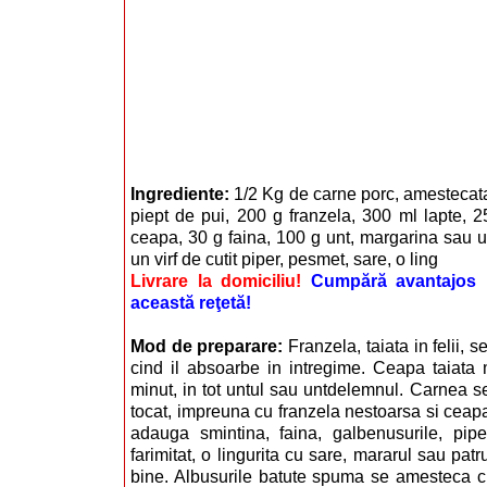
Ingrediente:
1/2 Kg de carne porc, amestecata
piept de pui, 200 g franzela, 300 ml lapte, 
ceapa, 30 g faina, 100 g unt, margarina sau 
un virf de cutit piper, pesmet, sare, o ling
Livrare la domiciliu!
Cumpără avantajos i
această reţetă!
Mod de preparare:
Franzela, taiata in felii, 
cind il absoarbe in intregime. Ceapa taiata 
minut, in tot untul sau untdelemnul. Carnea s
tocat, impreuna cu franzela nestoarsa si ceapa
adauga smintina, faina, galbenusurile, pip
farimitat, o lingurita cu sare, mararul sau pat
bine. Albusurile batute spuma se amesteca c