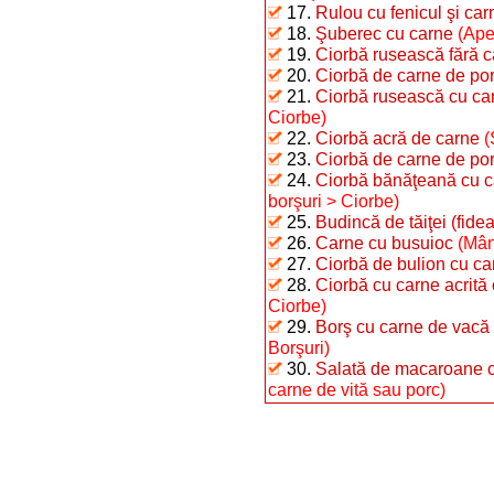
17.
Rulou cu fenicul şi car
18.
Şuberec cu carne
(Ape
19.
Ciorbă rusească fără 
20.
Ciorbă de carne de porc
21.
Ciorbă rusească cu ca
Ciorbe)
22.
Ciorbă acră de carne
(
23.
Ciorbă de carne de porc
24.
Ciorbă bănăţeană cu ca
borşuri > Ciorbe)
25.
Budincă de tăiţei (fide
26.
Carne cu busuioc
(Mân
27.
Ciorbă de bulion cu ca
28.
Ciorbă cu carne acrită
Ciorbe)
29.
Borş cu carne de vacă 
Borşuri)
30.
Salată de macaroane c
carne de vită sau porc)