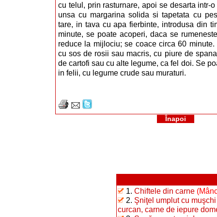
cu telul, prin rasturnare, apoi se desarta intr-o 
unsa cu margarina solida si tapetata cu pe
tare, in tava cu apa fierbinte, introdusa din 
minute, se poate acoperi, daca se rumeneste 
reduce la mijlociu; se coace circa 60 minute. 
cu sos de rosii sau macris, cu piure de spanac
de cartofi sau cu alte legume, ca fel doi. Se poa
in felii, cu legume crude sau muraturi.
Înapoi
1.
Chiftele din carne
(Mânc
2.
Şniţel umplut cu muşchi 
curcan, carne de iepure dome