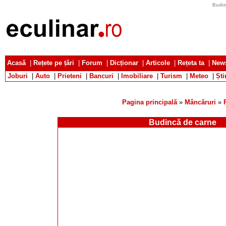
Budin
Acasă
|
Rețete pe țări
|
Forum
|
Dicționar
|
Articole
|
Rețeta ta
|
News
Joburi
|
Auto
|
Prieteni
|
Bancuri
|
Imobiliare
|
Turism
|
Meteo
|
Ști
Pagina principală
»
Mâncăruri
»
Budincă de carne