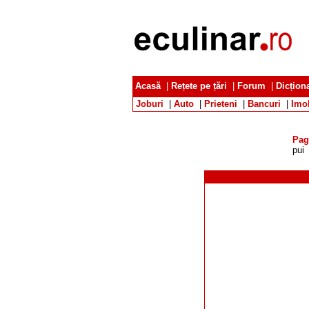
Acasă
|
Rețete pe țări
|
Forum
|
Dicțion
Joburi
|
Auto
|
Prieteni
|
Bancuri
|
Imob
Pag
pui