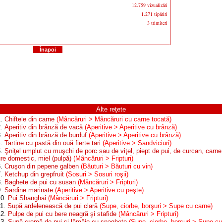
12.759 vizualizări
1.271 tipăriri
3 trimiteri
Înapoi
Alte reţete
1.
Chiftele din carne
(Mâncăruri > Mâncăruri cu carne tocată)
2.
Aperitiv din brânză de vacă
(Aperitive > Aperitive cu brânză)
3.
Aperitiv din brânză de burduf
(Aperitive > Aperitive cu brânză)
4.
Tartine cu pastă din ouă fierte tari
(Aperitive > Sandviciuri)
5.
Şniţel umplut cu muşchi de porc sau de viţel, piept de pui, de curcan, carne
ure domestic, miel (pulpă)
(Mâncăruri > Fripturi)
6.
Cruşon din pepene galben
(Băuturi > Băuturi cu vin)
7.
Ketchup din grepfruit
(Sosuri > Sosuri roşii)
8.
Baghete de pui cu susan
(Mâncăruri > Fripturi)
9.
Sardine marinate
(Aperitive > Aperitive cu peşte)
10.
Pui Shanghai
(Mâncăruri > Fripturi)
11.
Supă ardelenească de pui clară
(Supe, ciorbe, borşuri > Supe cu carne)
12.
Pulpe de pui cu bere neagră şi stafide
(Mâncăruri > Fripturi)
13.
Supă cremă de pui şi lămâie cu spaghete
(Supe, ciorbe, borşuri > Supe cu