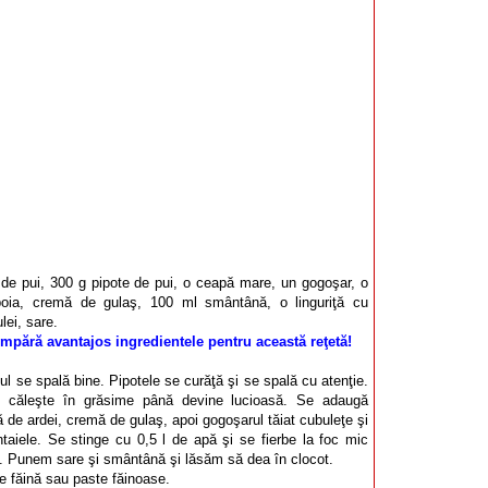
 de pui, 300 g pipote de pui, o ceapă mare, un gogoşar, o
 boia, cremă de gulaş, 100 ml smântână, o linguriţă cu
lei, sare.
mpără avantajos ingredientele pentru această reţetă!
ul se spală bine. Pipotele se curăţă şi se spală cu atenţie.
 căleşte în grăsime până devine lucioasă. Se adaugă
 de ardei, cremă de gulaş, apoi gogoşarul tăiat cubuleţe şi
untaiele. Se stinge cu 0,5 l de apă şi se fierbe la foc mic
. Punem sare şi smântână şi lăsăm să dea în clocot.
e făină sau paste făinoase.