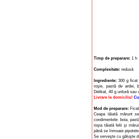
Timp de preparare:
1 h
Complexitate:
redusă
Ingrediente:
300 g ficat
roşie, pastă de ardei,
Delikat, 40 g untură sau u
Livrare la domiciliu!
Cu
Mod de preparare:
Ficat
Ceapa tăiată mărunt se
condimentele: boia, pastă
roşia tăiată felii şi măr
până se înmoaie pipotele
Se serveşte cu găluşte d