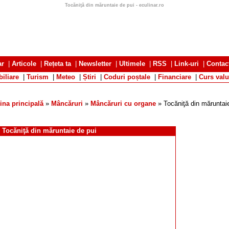
Tocăniţă din măruntaie de pui - eculinar.ro
ar
|
Articole
|
Rețeta ta
|
Newsletter
|
Ultimele
|
RSS
|
Link-uri
|
Contac
iliare
|
Turism
|
Meteo
|
Știri
|
Coduri poștale
|
Financiare
|
Curs valu
ina principală
»
Mâncăruri
»
Mâncăruri cu organe
» Tocăniţă din măruntai
Tocăniţă din măruntaie de pui