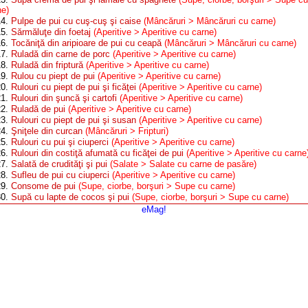
ne)
14.
Pulpe de pui cu cuş-cuş şi caise
(Mâncăruri > Mâncăruri cu carne)
15.
Sărmăluţe din foetaj
(Aperitive > Aperitive cu carne)
16.
Tocăniţă din aripioare de pui cu ceapă
(Mâncăruri > Mâncăruri cu carne)
17.
Ruladă din carne de porc
(Aperitive > Aperitive cu carne)
18.
Ruladă din friptură
(Aperitive > Aperitive cu carne)
19.
Rulou cu piept de pui
(Aperitive > Aperitive cu carne)
20.
Rulouri cu piept de pui şi ficăţei
(Aperitive > Aperitive cu carne)
21.
Rulouri din şuncă şi cartofi
(Aperitive > Aperitive cu carne)
22.
Ruladă de pui
(Aperitive > Aperitive cu carne)
23.
Rulouri cu piept de pui şi susan
(Aperitive > Aperitive cu carne)
24.
Şniţele din curcan
(Mâncăruri > Fripturi)
25.
Rulouri cu pui şi ciuperci
(Aperitive > Aperitive cu carne)
26.
Rulouri din costiţă afumată cu ficăţei de pui
(Aperitive > Aperitive cu carne
27.
Salată de crudităţi şi pui
(Salate > Salate cu carne de pasăre)
28.
Sufleu de pui cu ciuperci
(Aperitive > Aperitive cu carne)
29.
Consome de pui
(Supe, ciorbe, borşuri > Supe cu carne)
30.
Supă cu lapte de cocos şi pui
(Supe, ciorbe, borşuri > Supe cu carne)
eMag!